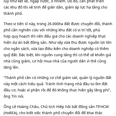
lụy như kẹt xe, ngập nước, ô nhiễm. Do đó, cần phát triển
các khu đô thị vệ tinh để giãn dân, giảm áp lực hạ tầng cho
thành phố.
Theo vị tiến sĩ này, trong 26.000ha đất được chuyển đổi, thành
phố cần nghiên cứu với những khu đất có vị trí tốt, phù
hợp quy hoạch thì nên đấu giá cho các doanh nghiệp thực
hiện dự án bất động sản. Như vậy vừa thu được nguồn lợi lớn
cho ngân sách, vừa tạo điều kiện cho doanh nghiệp có thêm
quỹ đất. Đặc biệt, khi nguồn cung tăng thì có thể sẽ khiến giá
nhà cũng giảm, cơ hội mua nhà của người dân vì thế cũng
tăng lên.
“Thành phố cần có những cơ chế giám sát, quản lý nguồn đất
này một cách hiệu quả. Tránh tình trạng nhà đầu tư ôm đất
đầu cơ, hoặc xí phần rồi để đó không thực hiện gây lãng phí”,
ông Tín nói.
Ông Lê Hoàng Châu, Chủ tịch Hiệp hội bất động sản TP.HCM
(HoREA), cho biết việc thành phố chuyển đổi để khai thác