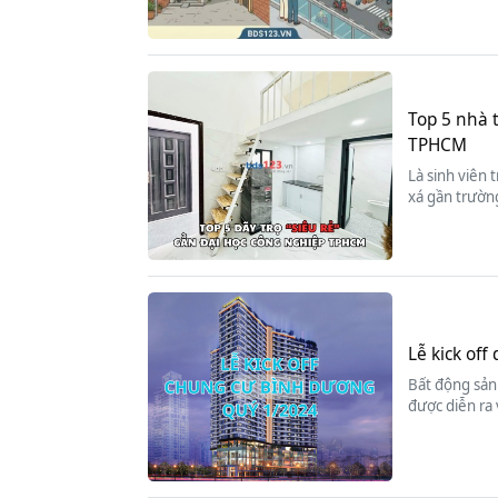
Top 5 nhà 
TPHCM
Là sinh viên 
xá gần trường
Lễ kick of
Bất động sản 
được diễn ra