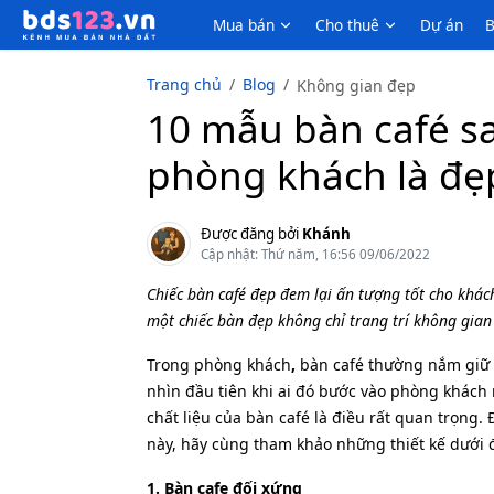
Mua bán
Cho thuê
Dự án
B
Trang chủ
Blog
Không gian đẹp
10 mẫu bàn café s
phòng khách là đẹ
Được đăng bởi
Khánh
Cập nhật: Thứ năm, 16:56 09/06/2022
Chiếc bàn café đẹp đem lại ấn tượng tốt cho khác
một chiếc bàn đẹp không chỉ trang trí không gian
Trong phòng khách
,
bàn café thường nắm giữ m
nhìn đầu tiên khi ai đó bước vào phòng khách n
chất liệu của bàn café là điều rất quan trọng
này, hãy cùng tham khảo những thiết kế dưới 
1. Bàn cafe đối xứng