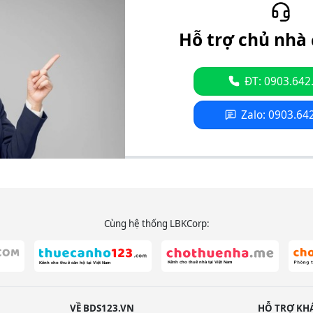
Hỗ trợ chủ nhà 
ĐT: 0903.642
Zalo: 0903.64
Cùng hệ thống LBKCorp:
VỀ BDS123.VN
HỖ TRỢ KH