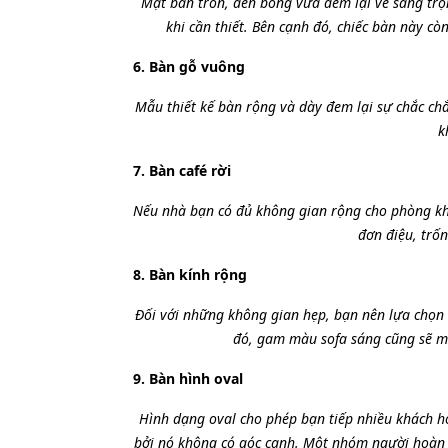
Mặt bàn tròn, đen bóng vừa đem lại vẻ sang trọ
khi cần thiết. Bên cạnh đó, chiếc bàn này c
6. Bàn gỗ vuông
Mẫu thiết kế bàn rộng và dày đem lại sự chắc c
k
7. Bàn café
rời
Nếu nhà bạn có đủ không gian rộng cho phòng khá
đơn điệu, trố
8. Bàn kính rộng
Đối với những không gian hẹp, bạn nên lựa chọn 
đó, gam màu sofa sáng cũng sẽ m
9. Bàn hình oval
Hình dạng oval cho phép bạn tiếp nhiều khách h
bởi nó không có góc cạnh. Một nhóm người hoàn t