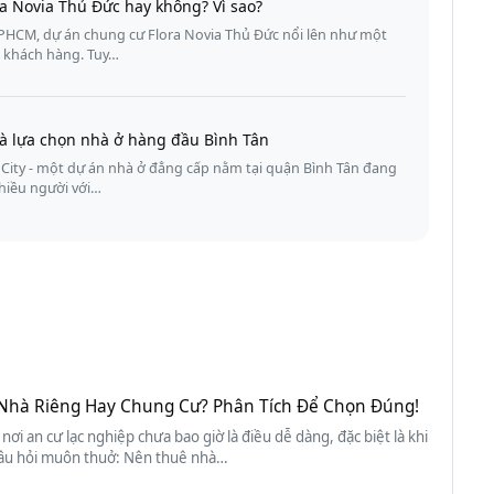
a Novia Thủ Đức hay không? Vì sao?
PHCM, dự án chung cư Flora Novia Thủ Đức nổi lên như một
u khách hàng. Tuy…
 là lựa chọn nhà ở hàng đầu Bình Tân
 City - một dự án nhà ở đẳng cấp nằm tại quận Bình Tân đang
hiều người với…
Nhà Riêng Hay Chung Cư? Phân Tích Để Chọn Đúng!
 nơi an cư lạc nghiệp chưa bao giờ là điều dễ dàng, đặc biệt là khi
âu hỏi muôn thuở: Nên thuê nhà…