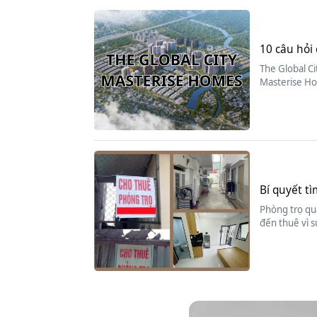
10 câu hỏi 
The Global Ci
Masterise Ho
Bí quyết tì
Phòng trọ quậ
đến thuê vì s