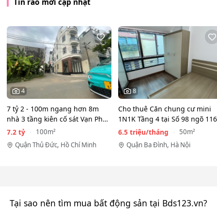
Tin rao mới cập nhật
4
8
7 tỷ 2 - 100m ngang hơn 8m
Cho thuê Căn chung cư mini
nhà 3 tầng kiên cố sát Vạn Phúc
1N1K Tầng 4 tại Số 98 ngõ 116
City - HẺM XE HƠI…
Phan Kế Bính, Ba Đình.…
7.2 tỷ
6.5 triệu/tháng
100m²
50m²
Quận Thủ Đức, Hồ Chí Minh
Quận Ba Đình, Hà Nội
Tại sao nên tìm mua bất động sản tại Bds123.vn?