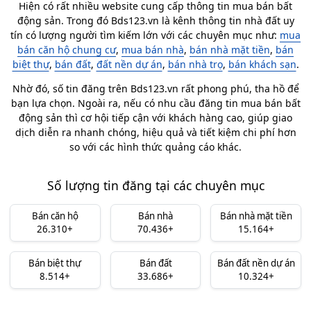
Hiện có rất nhiều website cung cấp thông tin mua bán bất
động sản. Trong đó Bds123.vn là kênh thông tin nhà đất uy
tín có lượng người tìm kiếm lớn với các chuyên mục như:
mua
bán căn hộ chung cư
,
mua bán nhà
,
bán nhà mặt tiền
,
bán
biệt thự
,
bán đất
,
đất nền dự án
,
bán nhà trọ
,
bán khách sạn
.
Nhờ đó, số tin đăng trên Bds123.vn rất phong phú, tha hồ để
bạn lựa chọn. Ngoài ra, nếu có nhu cầu đăng tin mua bán bất
động sản thì cơ hội tiếp cận với khách hàng cao, giúp giao
dịch diễn ra nhanh chóng, hiệu quả và tiết kiệm chi phí hơn
so với các hình thức quảng cáo khác.
Số lượng tin đăng tại các chuyên mục
Bán căn hộ
Bán nhà
Bán nhà mặt tiền
26.310+
70.436+
15.164+
Bán biệt thự
Bán đất
Bán đất nền dự án
8.514+
33.686+
10.324+