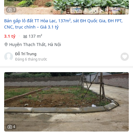
3
Bán gấp lô đất TT Hòa Lạc, 137m², sát ĐH Quốc Gia, ĐH FPT,
CNC, trục chính – Giá 3.1 tỷ
3.1 tỷ
137 m²
Huyện Thạch Thất, Hà Nội
Đỗ Trí Trung
Đăng 6 tháng trước
4