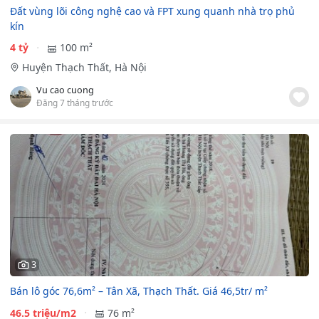
Đất vùng lõi công nghệ cao và FPT xung quanh nhà trọ phủ
kín
4 tỷ
100 m²
Huyện Thạch Thất, Hà Nội
Vu cao cuong
Đăng 7 tháng trước
3
Bán lô góc 76,6m² – Tân Xã, Thạch Thất. Giá 46,5tr/ m²
46.5 triệu/m2
76 m²