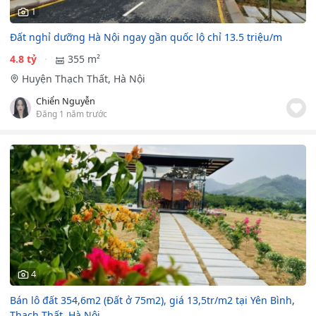
1
Đất nghỉ dưỡng Hà Nội ngay gần quốc lộ chỉ 13.5 triệu/m
4.8 tỷ
355 m²
Huyện Thạch Thất, Hà Nội
Chiển Nguyễn
Đăng 1 năm trước
4
Bán lô đất 354,6m2 (Đất ở 75m2), giá 13,5tr/m2 tại Yên Bình,
Thạch Thất, Hà Nội