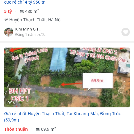
cực rẻ chỉ 4 tỷ 950 tr
5 tỷ
480 m²
Huyện Thạch Thất, Hà Nội
Kim Minh Giang
Đăng 1 năm trước
6
Giá rẻ nhất Huyện Thạch Thất, Tại Khoang Mái, Đồng Trúc
(69,9m)
Thỏa thuận
69.9 m²