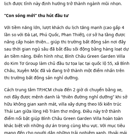
lịch được tỉnh này định hướng trở thành ngành mũi nhọn.
“Con sóng mới” thu hút đầu tư
Với tiềm năng lớn, lượt khách du lịch tăng mạnh (cao gấp 4
lần so với Đà Lạt, Phú Quốc, Phan Thiết), cơ sở hạ tầng được
nâng cấp hoàn thiện… giúp thị trường bất động sản nơi đây
sau thời gian ngủ sâu đã bắt đầu sôi động bằng hàng loạt dự
án tiềm năng. Điển hình như, Bình Châu Green Garden Villa
do Kim Tơ Group làm chủ đầu tư tọa lạc tại quốc lộ 55, xã Bình
Châu, Xuyên Mộc đã và đang trở thành một điểm nhấn trên
thị trường bất động sản nghỉ dưỡng.
Cách trung tâm TP.HCM chưa đến 2 giờ di chuyển bằng xe,
nơi đây được mệnh danh là “thiên đường nghỉ dưỡng” khi sở
hữu không gian xanh mát, villa xây dựng theo lối kiến trúc
Thái Lan giữa lòng Hồ Tràm thơ mộng. Điều này trở thành
điểm nổi bật giúp Bình Châu Green Garden Villa hoàn toàn
khác biệt với những dự án trong cùng khu vực. Với mục tiêu
mang đến cho người dân những trải nghiệm xanh, thoải mái