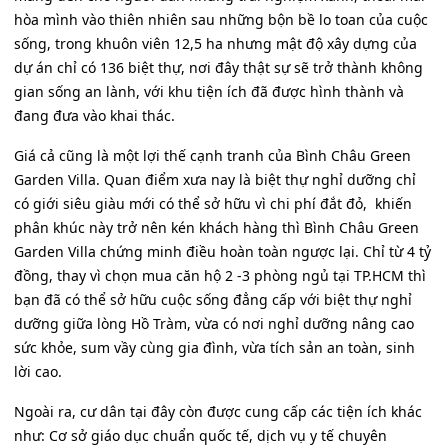
hòa mình vào thiên nhiên sau những bộn bề lo toan của cuộc
sống, trong khuôn viên 12,5 ha nhưng mật độ xây dựng của
dự án chỉ có 136 biệt thự, nơi đây thật sự sẽ trở thành không
gian sống an lành, với khu tiện ích đã được hình thành và
đang đưa vào khai thác.
Giá cả cũng là một lợi thế cạnh tranh của Bình Châu Green
Garden Villa. Quan điểm xưa nay là biệt thự nghỉ dưỡng chỉ
có giới siêu giàu mới có thể sở hữu vì chi phí đắt đỏ, khiến
phân khúc này trở nên kén khách hàng thì Bình Châu Green
Garden Villa chứng minh điều hoàn toàn ngược lại. Chỉ từ 4 tỷ
đồng, thay vì chọn mua căn hộ 2 -3 phòng ngủ tại TP.HCM thì
bạn đã có thể sở hữu cuộc sống đẳng cấp với biệt thự nghỉ
dưỡng giữa lòng Hồ Tràm, vừa có nơi nghỉ dưỡng nâng cao
sức khỏe, sum vầy cùng gia đình, vừa tích sản an toàn, sinh
lời cao.
Ngoài ra, cư dân tại đây còn được cung cấp các tiện ích khác
như: Cơ sở giáo dục chuẩn quốc tế, dịch vụ y tế chuyên