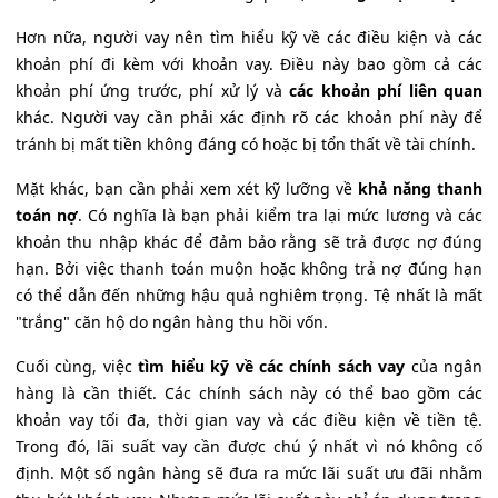
Hơn nữa, người vay nên tìm hiểu kỹ về các điều kiện và các
khoản phí đi kèm với khoản vay. Điều này bao gồm cả các
khoản phí ứng trước, phí xử lý và
các khoản phí liên quan
khác. Người vay cần phải xác định rõ các khoản phí này để
tránh bị mất tiền không đáng có hoặc bị tổn thất về tài chính.
Mặt khác, bạn cần phải xem xét kỹ lưỡng về
khả năng thanh
toán nợ
. Có nghĩa là bạn phải kiểm tra lại mức lương và các
khoản thu nhập khác để đảm bảo rằng sẽ trả được nợ đúng
hạn. Bởi việc thanh toán muộn hoặc không trả nợ đúng hạn
có thể dẫn đến những hậu quả nghiêm trọng. Tệ nhất là mất
"trắng" căn hộ do ngân hàng thu hồi vốn.
Cuối cùng, việc
tìm hiểu kỹ về các chính sách vay
của ngân
hàng là cần thiết. Các chính sách này có thể bao gồm các
khoản vay tối đa, thời gian vay và các điều kiện về tiền tệ.
Trong đó, lãi suất vay cần được chú ý nhất vì nó không cố
định. Một số ngân hàng sẽ đưa ra mức lãi suất ưu đãi nhằm