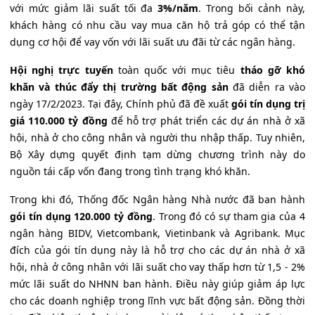
với mức giảm lãi suất tối đa
3%/năm
. Trong bối cảnh này,
khách hàng có nhu cầu vay mua căn hộ trả góp có thể tận
dụng cơ hội để vay vốn với lãi suất ưu đãi từ các ngân hàng.
Hội nghị trực tuyến
toàn quốc với mục tiêu
tháo gỡ khó
khăn và thúc đẩy thị trường bất động sản
đã diễn ra vào
ngày 17/2/2023. Tại đây, Chính phủ đã đề xuất
gói tín dụng trị
giá 110.000 tỷ đồng
để hỗ trợ phát triển các dự án nhà ở xã
hội, nhà ở cho công nhân và người thu nhập thấp. Tuy nhiên,
Bộ Xây dựng quyết định tạm dừng chương trình này do
nguồn tái cấp vốn đang trong tình trạng khó khăn.
Trong khi đó, Thống đốc Ngân hàng Nhà nước đã ban hành
gói tín dụng 120.000 tỷ đồng
. Trong đó có sự tham gia của 4
ngân hàng BIDV, Vietcombank, Vietinbank và Agribank. Mục
đích của gói tín dụng này là hỗ trợ cho các dự án nhà ở xã
hội, nhà ở công nhân với lãi suất cho vay thấp hơn từ 1,5 - 2%
mức lãi suất do NHNN ban hành. Điều này giúp giảm áp lực
cho các doanh nghiệp trong lĩnh vực bất động sản. Đồng thời