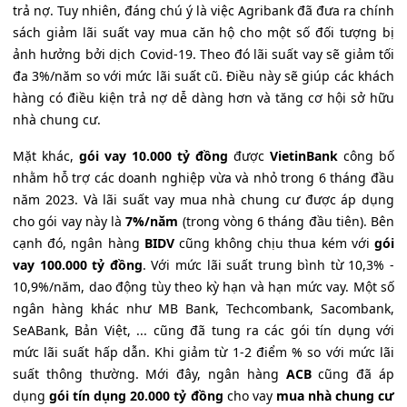
trả nợ. Tuy nhiên, đáng chú ý là việc Agribank đã đưa ra chính
sách giảm lãi suất vay mua căn hộ cho một số đối tượng bị
ảnh hưởng bởi dịch Covid-19. Theo đó lãi suất vay sẽ giảm tối
đa 3%/năm so với mức lãi suất cũ. Điều này sẽ giúp các khách
hàng có điều kiện trả nợ dễ dàng hơn và tăng cơ hội sở hữu
nhà chung cư.
Mặt khác,
gói vay 10.000 tỷ đồng
được
VietinBank
công bố
nhằm hỗ trợ các doanh nghiệp vừa và nhỏ trong 6 tháng đầu
năm 2023. Và lãi suất vay mua nhà chung cư được áp dụng
cho gói vay này là
7%/năm
(trong vòng 6 tháng đầu tiên). Bên
cạnh đó, ngân hàng
BIDV
cũng không chịu thua kém với
gói
vay 100.000 tỷ đồng
. Với mức lãi suất trung bình từ 10,3% -
10,9%/năm, dao động tùy theo kỳ hạn và hạn mức vay. Một số
ngân hàng khác như MB Bank, Techcombank, Sacombank,
SeABank, Bản Việt, ... cũng đã tung ra các gói tín dụng với
mức lãi suất hấp dẫn. Khi giảm từ 1-2 điểm % so với mức lãi
suất thông thường. Mới đây, ngân hàng
ACB
cũng đã áp
dụng
gói tín dụng 20.000 tỷ đồng
cho vay
mua nhà chung cư