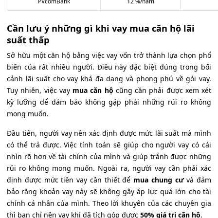
PVcomBank
12 %/năm
Cần lưu ý những gì khi vay mua căn hộ lãi
suất thấp
Sở hữu một căn hộ bằng việc vay vốn trở thành lựa chọn phổ
biến của rất nhiều người. Điều này đặc biệt đúng trong bối
cảnh lãi suất cho vay khá đa dạng và phong phú về gói vay.
Tuy nhiên, việc vay
mua căn hộ
cũng cần phải được xem xét
kỹ lưỡng để đảm bảo không gặp phải những rủi ro không
mong muốn.
Đầu tiên, người vay nên xác định được mức lãi suất mà mình
có thể trả được. Việc tính toán sẽ giúp cho người vay có cái
nhìn rõ hơn về tài chính của mình và giúp tránh được những
rủi ro không mong muốn. Ngoài ra, người vay cần phải xác
định được mức tiền vay cần thiết để
mua chung cư
và đảm
bảo rằng khoản vay này sẽ không gây áp lực quá lớn cho tài
chính cá nhân của mình. Theo lời khuyên của các chuyên gia
thì bạn chỉ nên vay khi đã tích góp được
50% giá trị căn hộ
.