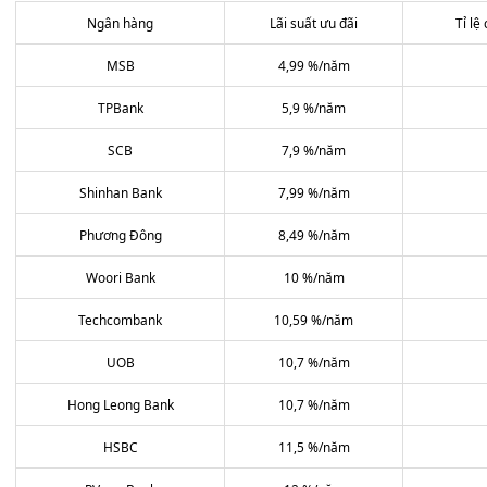
Ngân hàng
Lãi suất ưu đãi
Tỉ lệ
MSB
4,99 %/năm
TPBank
5,9 %/năm
SCB
7,9 %/năm
Shinhan Bank
7,99 %/năm
Phương Đông
8,49 %/năm
Woori Bank
10 %/năm
Techcombank
10,59 %/năm
UOB
10,7 %/năm
Hong Leong Bank
10,7 %/năm
HSBC
11,5 %/năm