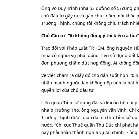
Ông Võ Duy Trinh (nhà 53 đường số 5) cũng ph
chủ đầu tư gây ra và gần chục năm mới khắc p
Trường Thịnh, chúng tôi không chịu trách nhiệ
Chủ đầu tư: “Ai không đồng ý thì kiện ra tòa”
Trao đổi với Pháp Luật TP.HCM, ông Nguyễn H
mua có nghĩa vụ phải đóng Tiền sử dụng đất lẫ
đơn phương chấm dứt hợp đồng. Ai không đồng ý
Về việc chậm ra giấy đỏ cho dân suốt hơn 20 nă
nhấn mạnh người dân không nộp tiền là bất hợ
quyền lợi của chủ đầu tư.
Liên quan Tiền sử dụng đất và khoản tiền bị 
nhà ở Trường Thọ, ông Nguyễn Văn Vĩnh, Chi c
Trường Thịnh được giao đất có thu Tiền sử dụ
nước. “Chi cục Thuế quận Thủ Đức chỉ phát hà
này phải hoàn thành nghĩa vụ tài chính” - ông 