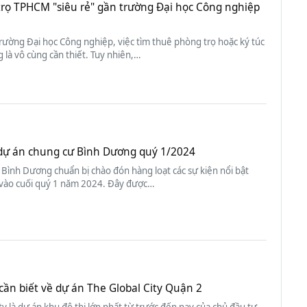
trọ TPHCM "siêu rẻ" gần trường Đại học Công nghiệp
trường Đại học Công nghiệp, việc tìm thuê phòng trọ hoặc ký túc
 là vô cùng cần thiết. Tuy nhiên,…
f dự án chung cư Bình Dương quý 1/2024
Bình Dương chuẩn bị chào đón hàng loạt các sự kiện nổi bật
 vào cuối quý 1 năm 2024. Đây được…
cần biết về dự án The Global City Quận 2
ty là dự án khu đô thị lớn nhất từ trước đến nay của chủ đầu tư