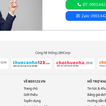
ĐT: 0903.642
Zalo: 0903.64
Cùng hệ thống LBKCorp:
VỀ BDS123.VN
HỖ TRỢ KH
Trang chủ
Tin tức & Kh
Giới thiệu
Bảng giá dịc
Tuyển dụng
Hướng dẫn đ