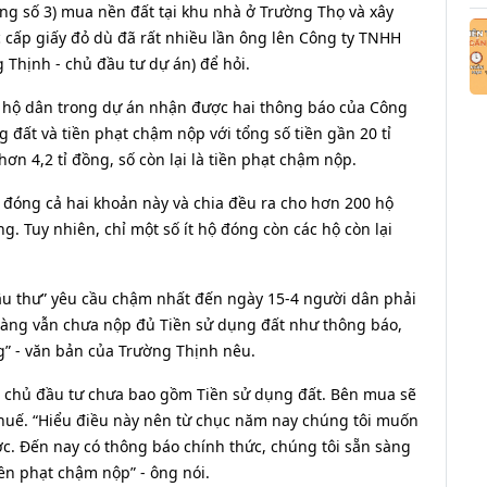
 số 3) mua nền đất tại khu nhà ở Trường Thọ và xây
cấp giấy đỏ dù đã rất nhiều lần ông lên Công ty TNHH
Thịnh - chủ đầu tư dự án) để hỏi.
c hộ dân trong dự án nhận được hai thông báo của Công
 đất và tiền phạt chậm nộp với tổng số tiền gần 20 tỉ
ơn 4,2 tỉ đồng, số còn lại là tiền phạt chậm nộp.
 đóng cả hai khoản này và chia đều ra cho hơn 200 hộ
. Tuy nhiên, chỉ một số ít hộ đóng còn các hộ còn lại
hậu thư” yêu cầu chậm nhất đến ngày 15-4 người dân phải
hàng vẫn chưa nộp đủ Tiền sử dụng đất như thông báo,
 - văn bản của Trường Thịnh nêu.
 chủ đầu tư chưa bao gồm Tiền sử dụng đất. Bên mua sẽ
huế. “Hiểu điều này nên từ chục năm nay chúng tôi muốn
. Đến nay có thông báo chính thức, chúng tôi sẵn sàng
ền phạt chậm nộp” - ông nói.