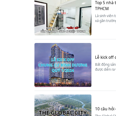
Top 5 nhà 
TPHCM
Là sinh viên 
xá gần trường
Lễ kick of
Bất động sản 
được diễn ra
10 câu hỏi 
The Global Ci