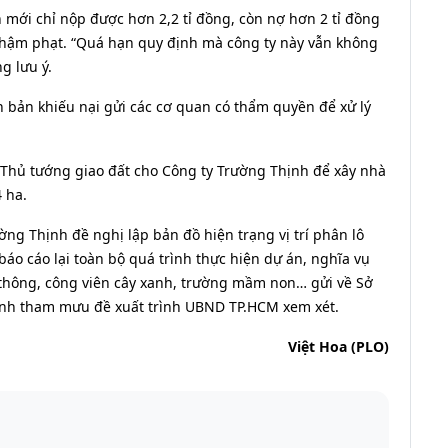
 mới chỉ nộp được hơn 2,2 tỉ đồng, còn nợ hơn 2 tỉ đồng
 chậm phạt. “Quá hạn quy định mà công ty này vẫn không
g lưu ý.
 bản khiếu nại gửi các cơ quan có thẩm quyền để xử lý
Thủ tướng giao đất cho Công ty Trường Thịnh để xây nhà
 ha.
g Thịnh đề nghị lập bản đồ hiện trạng vị trí phân lô
báo cáo lại toàn bộ quá trình thực hiện dự án, nghĩa vụ
thông, công viên cây xanh, trường mầm non… gửi về Sở
ành tham mưu đề xuất trình UBND TP.HCM xem xét.
Việt Hoa (PLO)