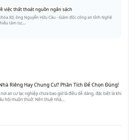
 về việc thất thoát nguồn ngân sách
 khóa XII, ông Nguyễn Hữu Cầu - Giám đốc công an tỉnh Nghệ
nhiều tâm tư,…
Nhà Riêng Hay Chung Cư? Phân Tích Để Chọn Đúng!
 nơi an cư lạc nghiệp chưa bao giờ là điều dễ dàng, đặc biệt là khi
âu hỏi muôn thuở: Nên thuê nhà…