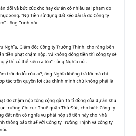
ản đối và bức xúc cho hay dự án có nhiều sai phạm do
hục xong. “Nợ Tiền sử dụng đất kéo dài là do Công ty
m” - ông Trinh nói.
ữu Nghĩa, Giám đốc Công ty Trường Thịnh, cho rằng bên
n tiền phạt chậm nộp. “Ai không đóng tiền thì công ty sẽ
 thì có thể kiện ra tòa” - ông Nghĩa nói.
m trời do lỗi của ai?, ông Nghĩa không trả lời mà chỉ
p tác trên quyền lợi của chính mình chứ không phải là
phạt do chậm nộp tổng cộng gần 15 tỉ đồng của dự án khu
ục trưởng Chi cục Thuế quận Thủ Đức, cho biết: Công ty
ng đất nên có nghĩa vụ phải nộp số tiền này cho Nhà
nh thông báo thuế với Công ty Trường Thịnh và công ty
nói.