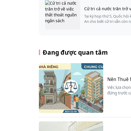
Cử tri cả nước trăn trở
Tại kỳ họp thứ 5, Quốc hội
An cho biết cử tri vẫn còn 
Đang được quan tâm
Nên Thuê 
Việc lựa chọn
đứng trước c