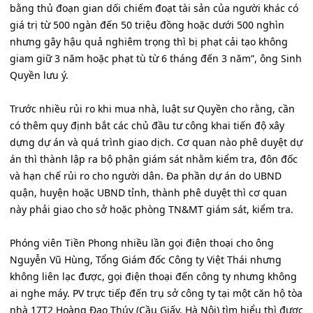
bằng thủ đoạn gian dối chiếm đoạt tài sản của người khác có
giá trị từ 500 ngàn đến 50 triệu đồng hoặc dưới 500 nghìn
nhưng gây hậu quả nghiêm trọng thì bị phạt cải tạo không
giam giữ 3 năm hoặc phạt tù từ 6 tháng đến 3 năm”, ông Sinh
Quyền lưu ý.
Trước nhiều rủi ro khi mua nhà, luật sư Quyền cho rằng, cần
có thêm quy định bắt các chủ đầu tư công khai tiến độ xây
dựng dự án và quá trình giao dịch. Cơ quan nào phê duyệt dự
án thì thành lập ra bộ phận giám sát nhằm kiểm tra, đôn đốc
và hạn chế rủi ro cho người dân. Đa phần dự án do UBND
quận, huyện hoặc UBND tỉnh, thành phê duyệt thì cơ quan
này phải giao cho sở hoặc phòng TN&MT giám sát, kiểm tra.
Phóng viên Tiền Phong nhiều lần gọi điện thoại cho ông
Nguyễn Vũ Hùng, Tổng Giám đốc Công ty Việt Thái nhưng
không liên lạc được, gọi điện thoại đến công ty nhưng không
ai nghe máy. PV trực tiếp đến trụ sở công ty tại một căn hộ tòa
nhà 17T2 Hoàng Đạo Thúy (Cầu Giấy, Hà Nội) tìm hiểu thì được