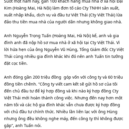
Suốt một năm nay, gần 100 khách hàng mua nhà ở xã hội Đại
Kim (Hoàng Mai, Hà Nội) làm đơn tố cáo Cty TNHH sản xuất,
xuất nhập khẩu, dịch vụ và đầu tư Việt Thái (Cty Việt Thái) lừa
đảo thu tiền mua nhà của người dân nhưng không giao nhà.
Anh Nguyễn Trọng Tuấn (Hoàng Mai, Hà Nội) kể, anh và gia
đình anh đã nộp hồ sơ mua nhà ở xã hội tại Cty Việt Thái. Vì
lời hứa hẹn của ông Nguyễn Vũ Hùng, Tổng Giám đốc Cty Việt
Thái cùng nhiều gia đình khác khi đó nên anh Tuấn tin tưởng
đặt cọc tiền.
Anh đóng gần 200 triệu đồng góp vốn với công ty và 60 triệu
đồng tiền chênh. “Công ty viết cam kết sẽ gửi hồ sơ của tôi
đến chủ đầu tư để ký hợp đồng và khi nào ký hợp đồng Cty
Việt Thái mới hoàn thành công việc. Nhưng đến nay hơn một
năm tôi và các hộ gia đình khác vẫn chưa được ký hợp đồng
với chủ đầu tư chính thức. Nhiều lần liên lạc với ông Hùng
nhưng ông đều không nghe máy, đến công ty thì không được
gặp”, anh Tuấn nói.