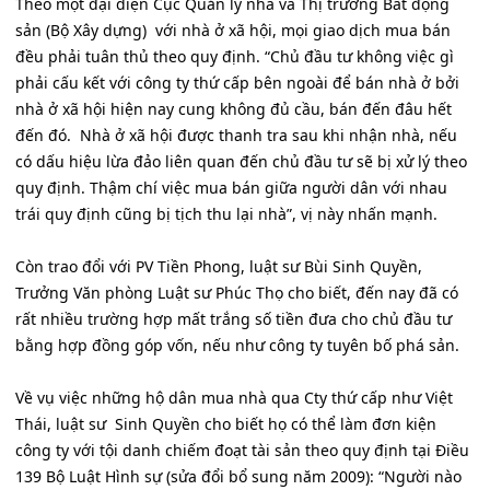
Theo một đại diện Cục Quản lý nhà và Thị trường Bất động
sản (Bộ Xây dựng) với nhà ở xã hội, mọi giao dịch mua bán
đều phải tuân thủ theo quy định. “Chủ đầu tư không việc gì
phải cấu kết với công ty thứ cấp bên ngoài để bán nhà ở bởi
nhà ở xã hội hiện nay cung không đủ cầu, bán đến đâu hết
đến đó. Nhà ở xã hội được thanh tra sau khi nhận nhà, nếu
có dấu hiệu lừa đảo liên quan đến chủ đầu tư sẽ bị xử lý theo
quy định. Thậm chí việc mua bán giữa người dân với nhau
trái quy định cũng bị tịch thu lại nhà”, vị này nhấn mạnh.
Còn trao đổi với PV Tiền Phong, luật sư Bùi Sinh Quyền,
Trưởng Văn phòng Luật sư Phúc Thọ cho biết, đến nay đã có
rất nhiều trường hợp mất trắng số tiền đưa cho chủ đầu tư
bằng hợp đồng góp vốn, nếu như công ty tuyên bố phá sản.
Về vụ việc những hộ dân mua nhà qua Cty thứ cấp như Việt
Thái, luật sư Sinh Quyền cho biết họ có thể làm đơn kiện
công ty với tội danh chiếm đoạt tài sản theo quy định tại Điều
139 Bộ Luật Hình sự (sửa đổi bổ sung năm 2009): “Người nào