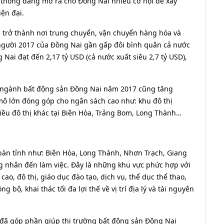
o thông đang mở ra cho Đồng Nai nhiều cơ hội để xây
ện đại.
 trở thành nơi trung chuyển, vận chuyển hàng hóa và
gười 2017 của Đồng Nai gần gấp đôi bình quân cả nước
Nai đạt đến 2,17 tỷ USD (cả nước xuất siêu 2,7 tỷ USD),
, ngành bất động sản Đồng Nai năm 2017 cũng tăng
ô lớn đóng góp cho ngân sách cao như: khu đô thị
iều đô thị khác tại Biên Hòa, Trảng Bom, Long Thành…
 bàn tỉnh như: Biên Hòa, Long Thành, Nhơn Trạch, Giang
g nhân đến làm việc. Đây là những khu vực phức hợp với
o, đô thị, giáo dục đào tạo, dịch vụ, thể dục thể thao,
g bộ, khai thác tối đa lợi thế về vị trí địa lý và tài nguyên
 đã góp phần giúp thị trường bất động sản Đồng Nai