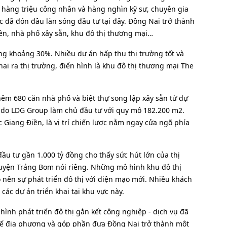
hàng triệu công nhân và hàng nghìn kỹ sư, chuyên gia
c đã đón đầu làn sóng đầu tư tại đây. Đồng Nai trở thành
nền, nhà phố xây sẵn, khu đô thị thương mại…
ng khoảng 30%. Nhiều dự án hấp thụ thị trường tốt và
ai ra thị trường, điển hình là khu đô thị thương mại The
êm 680 căn nhà phố và biệt thự song lập xây sẵn từ dự
y do LDG Group làm chủ đầu tư với quy mô 182.200 m2.
c Giang Điền, là vị trí chiến lược nằm ngay cửa ngõ phía
đầu tư gần 1.000 tỷ đồng cho thấy sức hút lớn của thị
uyện Trảng Bom nói riêng. Những mô hình khu đô thị
o nên sự phát triển đô thị với diện mạo mới. Nhiều khách
ác dự án triển khai tại khu vực này.
hình phát triển đô thị gắn kết công nghiệp - dịch vụ đã
 thế địa phương và góp phần đưa Đồng Nai trở thành một