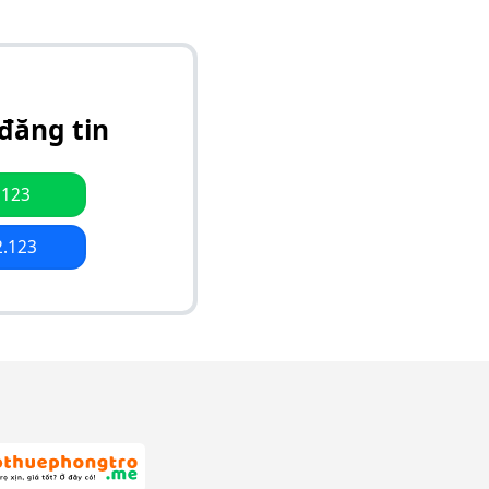
đăng tin
.123
2.123