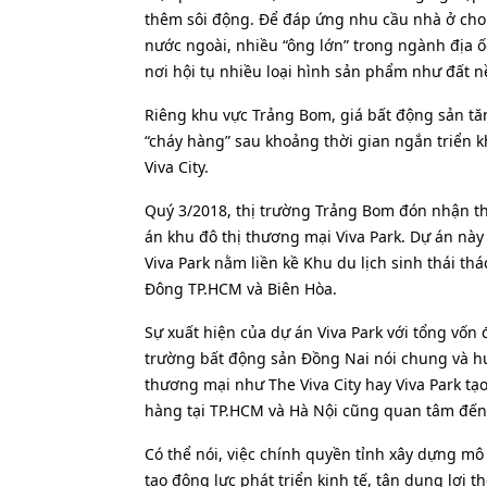
thêm sôi động. Để đáp ứng nhu cầu nhà ở cho 
nước ngoài, nhiều “ông lớn” trong ngành địa ố
nơi hội tụ nhiều loại hình sản phẩm như đất 
Riêng khu vực Trảng Bom, giá bất động sản tă
“cháy hàng” sau khoảng thời gian ngắn triển kh
Viva City.
Quý 3/2018, thị trường Trảng Bom đón nhận th
án khu đô thị thương mại Viva Park. Dự án nà
Viva Park nằm liền kề Khu du lịch sinh thái thá
Đông TP.HCM và Biên Hòa.
Sự xuất hiện của dự án Viva Park với tổng vốn 
trường bất động sản Đồng Nai nói chung và h
thương mại như The Viva City hay Viva Park tạ
hàng tại TP.HCM và Hà Nội cũng quan tâm đến c
Có thể nói, việc chính quyền tỉnh xây dựng mô 
tạo động lực phát triển kinh tế, tận dụng lợi