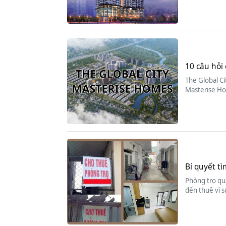
10 câu hỏi 
The Global Ci
Masterise Ho
Bí quyết tì
Phòng trọ quậ
đến thuê vì s