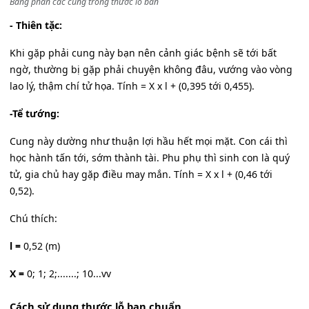
Bảng phân các cung trong thước lỗ ban
- Thiên tặc:
Khi gặp phải cung này bạn nên cảnh giác bệnh sẽ tới bất
ngờ, thường bị gặp phải chuyện không đâu, vướng vào vòng
lao lý, thậm chí tử họa. Tính = X x l + (0,395 tới 0,455).
-Tể tướng:
Cung này dường như thuận lợi hầu hết mọi mặt. Con cái thì
học hành tấn tới, sớm thành tài. Phu phụ thì sinh con là quý
tử, gia chủ hay gặp điều may mắn. Tính = X x l + (0,46 tới
0,52).
Chú thích:
l =
0,52 (m)
X =
0; 1; 2;.......; 10...vv
Cách sử dụng thước lỗ ban chuẩn