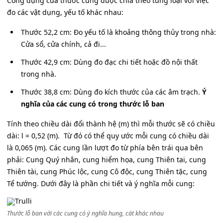
Công dụng của thước cũng được chia theo từng loại với việc
đo các vật dụng, yếu tố khác nhau:
Thước 52,2 cm: Đo yếu tố là khoảng thông thủy trong nhà:
Cửa sổ, cửa chính, cả đi...
Thước 42,9 cm: Dùng đo đạc chi tiết hoặc đồ nội thất
trong nhà.
Thước 38,8 cm: Dùng đo kích thước của các âm trạch.
Ý
nghĩa của các cung có trong thước lỗ ban
Tính theo chiều dài đổi thành hệ (m) thì mỗi thước sẽ có chiều
dài: l = 0,52 (m). Từ đó có thể quy ước mỗi cung có chiều dài
là 0,065 (m). Các cung lần lượt đo từ phía bên trái qua bên
phải: Cung Quý nhân, cung hiểm họa, cung Thiên tai, cung
Thiên tài, cung Phúc lộc, cung Cô độc, cung Thiên tặc, cung
Tể tướng. Dưới đây là phần chi tiết và ý nghĩa mỗi cung:
Thước lỗ ban với các cung có ý nghĩa hung, cát khác nhau