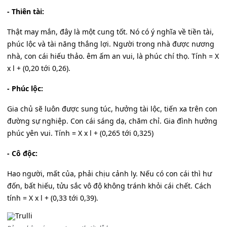
- Thiên tài:
Thật may mắn, đây là một cung tốt. Nó có ý nghĩa về tiền tài,
phúc lộc và tài năng thắng lợi. Người trong nhà được nương
nhà, con cái hiếu thảo. êm ấm an vui, là phúc chí thọ. Tính = X
x l + (0,20 tới 0,26).
- Phúc lộc:
Gia chủ sẽ luôn được sung túc, hưởng tài lộc, tiến xa trên con
đường sự nghiệp. Con cái sáng dạ, chăm chỉ. Gia đình hưởng
phúc yên vui. Tính = X x l + (0,265 tới 0,325)
- Cô độc:
Hao người, mất của, phải chịu cảnh ly. Nếu có con cái thì hư
đốn, bất hiếu, tửu sắc vô độ không tránh khỏi cái chết. Cách
tính = X x l + (0,33 tới 0,39).