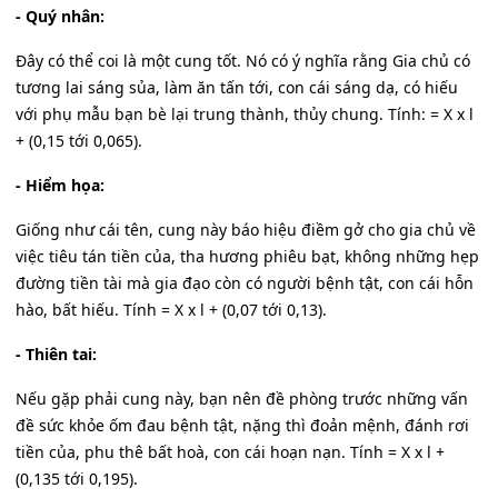
- Quý nhân:
Đây có thể coi là một cung tốt. Nó có ý nghĩa rằng Gia chủ có
tương lai sáng sủa, làm ăn tấn tới, con cái sáng dạ, có hiếu
với phụ mẫu bạn bè lại trung thành, thủy chung. Tính: = X x l
+ (0,15 tới 0,065).
- Hiểm họa:
Giống như cái tên, cung này báo hiệu điềm gở cho gia chủ về
việc tiêu tán tiền của, tha hương phiêu bạt, không những hẹp
đường tiền tài mà gia đạo còn có người bệnh tật, con cái hỗn
hào, bất hiếu. Tính = X x l + (0,07 tới 0,13).
- Thiên tai:
Nếu gặp phải cung này, bạn nên đề phòng trước những vấn
đề sức khỏe ốm đau bệnh tật, nặng thì đoản mệnh, đánh rơi
tiền của, phu thê bất hoà, con cái hoạn nạn. Tính = X x l +
(0,135 tới 0,195).