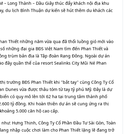
M – Long Thành – Dầu Giây thúc đẩy khách nội địa khu
y, du lịch Bình Thuận dự kiến sẽ hút thêm du khách các
Phan Thiết những năm vừa qua đã thổi luồng gió mới vào
g số những đại gia BĐS Việt Nam tìm đến Phan Thiết và
n ông trùm bản địa là Tập đoàn Rạng Đông. Ngoài dự án
ào đây quần thể của resort Sealinks City Mũi Né Phan
 thị trường BĐS Phan Thiết khi "bắt tay" cùng Công Ty Cổ
an Dunes vừa được thâu tóm từ tay tỷ phú Mỹ. Đây là dự
biển có quy mô lên tới 62 ha tại trung tâm thành phố
.600 tỷ đồng. Khi hoàn thiện dự án sẽ cung ứng ra thị
 khoảng 5.000 căn hộ cao cấp.
 như: Hưng Thịnh, Công Ty Cổ Phần Đầu Tư Sài Gòn, Toàn
đang nhập cuộc chơi làm cho Phan Thiết lặng lẽ đang trở