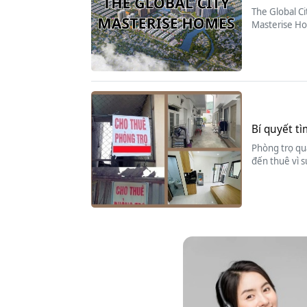
The Global Ci
Masterise Ho
Bí quyết tì
Phòng trọ quậ
đến thuê vì s