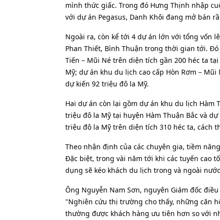
mình thức giấc. Trong đó Hưng Thịnh nhập cuộ
với dự án Pegasus, Danh Khôi đang mở bán rầm
Ngoài ra, còn kể tới 4 dự án lớn với tổng vốn l
Phan Thiết, Bình Thuận trong thời gian tới. Đ
Tiến – Mũi Né trên diện tích gần 200 héc ta t
Mỹ; dự án khu du lịch cao cấp Hòn Rơm – Mũi N
dự kiến 92 triệu đô la Mỹ.
Hai dự án còn lại gồm dự án khu du lịch Hàm T
triệu đô la Mỹ tại huyện Hàm Thuận Bắc và dự
triệu đô la Mỹ trên diện tích 310 héc ta, cách
Theo nhận định của các chuyên gia, tiềm năng 
Đặc biệt, trong vài năm tới khi các tuyến cao 
dụng sẽ kéo khách du lịch trong và ngoài nước
Ông Nguyễn Nam Sơn, nguyên Giám đốc điều h
"Nghiên cứu thị trường cho thấy, những căn h
thường được khách hàng ưu tiên hơn so với nh