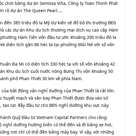
c chơi bằng dự án Sentosa Villa, Công ty Toàn Thịnh Phát
 rộ dự án The Queen Pearl....
ên đến 385 triệu đô la Mỹ dự kiến sẽ đổ bộ thị trường BĐS
ó là các dự án Khu du lịch thương mại dịch vụ cao cấp Hàm
ại phường Hàm Tiến vốn đầu tư ước khoảng 200 triệu đô la
é diện tích gần 86 héc ta tại phường Mũi Né với số vốn
huận Đa Mi có diện tích 330 héc ta với số vốn khoảng 42
 án khu du lịch suối nước nóng Bưng Thị vốn khoảng 50
 thành phố Phan Thiết 30 km về phía Nam.
của bất động sản nghỉ dưỡng của Phan Thiết là rất lớn.
tốc huyết mạch và sân bay Phan Thiết được đưa vào sử
, tạo lực đẩy đầu tư cho BĐS nghỉ dưỡng khu vực này.
ành Quỹ Đầu tư Vietnam Capital Partners cho rằng:
ộ nghỉ dưỡng hướng biển có thể đến và đi bằng xe hơi,
ững nơi chỉ có thể đến bằng máy bay. Vì vậy, với những