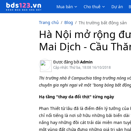
Mua bán
Cho thuê
Dự án
B
Trang chủ
Blog
Thị trường bất động sản
Hà Nội mở rộng đư
Mai Dịch - Cầu Th
Được đăng bởi
Admin
Cập nhật: Thứ ba, 18:08 16/10/2018
Thị trường nhà ở Campuchia tăng trưởng nóng v
chuyên gia nghi ngại về một "bong bóng bất động
Hạ tầng "thay da đổi thịt" từng ngày
Phan Thiết từ lâu đã là điểm đến lý tưởng của
chỉ nổi tiếng là nơi sở hữu những bãi biển dà
nắng hay những đồi cát trải dài miên man tuyệ
một vùng đất chứa đựng những giá trị văn ho