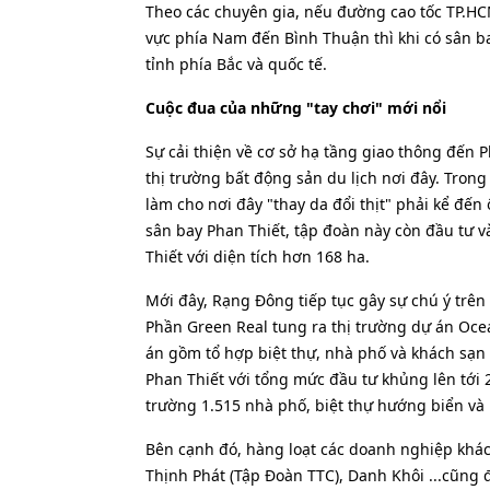
Theo các chuyên gia, nếu đường cao tốc TP.HC
vực phía Nam đến Bình Thuận thì khi có sân ba
tỉnh phía Bắc và quốc tế.
Cuộc đua của những "tay chơi" mới nổi
Sự cải thiện về cơ sở hạ tầng giao thông đến 
thị trường bất động sản du lịch nơi đây. Tron
làm cho nơi đây "thay da đổi thịt" phải kể đế
sân bay Phan Thiết, tập đoàn này còn đầu tư v
Thiết với diện tích hơn 168 ha.
Mới đây, Rạng Đông tiếp tục gây sự chú ý trên
Phần Green Real tung ra thị trường dự án Oce
án gồm tổ hợp biệt thự, nhà phố và khách sạn 
Phan Thiết với tổng mức đầu tư khủng lên tới 2
trường 1.515 nhà phố, biệt thự hướng biển và
Bên cạnh đó, hàng loạt các doanh nghiệp khác
Thịnh Phát (Tập Đoàn TTC), Danh Khôi ...cũng 