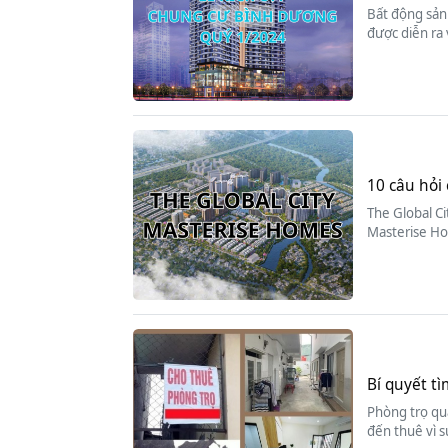
Bất động sản 
được diễn ra
10 câu hỏi 
The Global Ci
Masterise Ho
Bí quyết tì
Phòng trọ quậ
đến thuê vì s