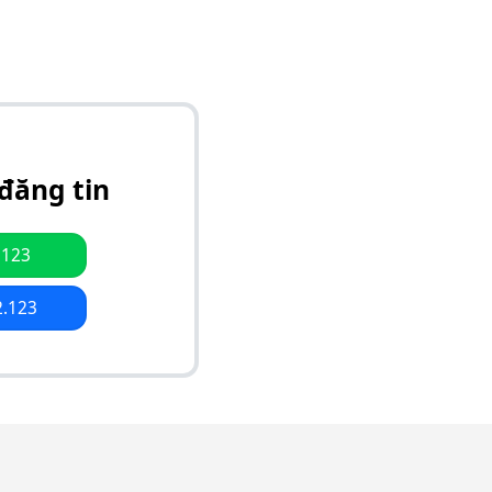
đăng tin
.123
2.123