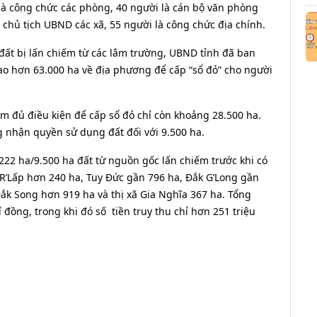
là công chức các phòng, 40 người là cán bộ văn phòng
 chủ tịch UBND các xã, 55 người là công chức địa chính.
 đất bị lấn chiếm từ các lâm trường, UBND tỉnh đã ban
iao hơn 63.000 ha về địa phương để cấp “sổ đỏ” cho người
hiếm đủ điều kiện để cấp sổ đỏ chỉ còn khoảng 28.500 ha.
 nhận quyền sử dụng đất đối với 9.500 ha.
3.222 ha/9.500 ha đất từ nguồn gốc lấn chiếm trước khi có
R’Lấp hơn 240 ha, Tuy Đức gần 796 ha, Đắk G’Long gần
Đắk Song hơn 919 ha và thị xã Gia Nghĩa 367 ha. Tổng
ỉ đồng, trong khi đó số tiền truy thu chỉ hơn 251 triệu