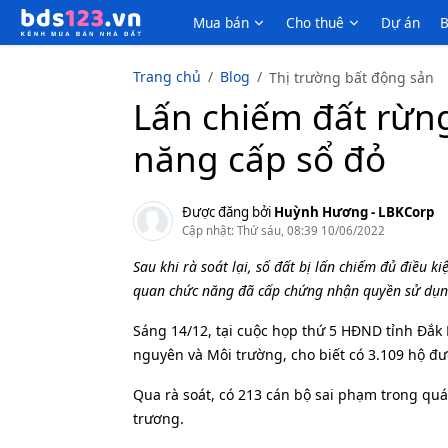
Mua bán
Cho thuê
Dự án
B
Trang chủ
Blog
Thị trường bất động sản
Lấn chiếm đất rừn
năng cấp sổ đỏ
Được đăng bởi
Huỳnh Hương - LBKCorp
Cập nhật: Thứ sáu, 08:39 10/06/2022
Sau khi rà soát lại, số đất bị lấn chiếm đủ điều k
quan chức năng đã cấp chứng nhận quyền sử dụng
Sáng 14/12, tại cuộc họp thứ 5 HĐND tỉnh Đắk
nguyên và Môi trường, cho biết có 3.109 hộ đư
Qua rà soát, có 213 cán bộ sai phạm trong quá
trương.