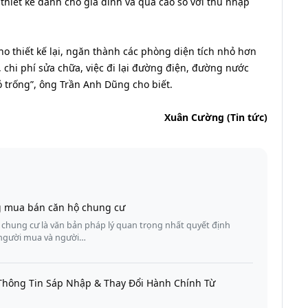
hiết kế dành cho gia đình và quá cao so với thu nhập
cho thiết kế lại, ngăn thành các phòng diện tích nhỏ hơn
 chi phí sửa chữa, việc đi lại đường điện, đường nước
ỏ trống”, ông Trần Anh Dũng cho biết.
Xuân Cường (Tin tức)
g mua bán căn hộ chung cư
hung cư là văn bản pháp lý quan trọng nhất quyết định
a người mua và người…
Thông Tin Sáp Nhập & Thay Đổi Hành Chính Từ