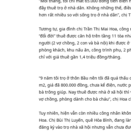
“Mỗi tháng, tôi chỉ mất 65.000 đồng tiền điện 
đây thuê trọ ở nhà dân. Không những thế, điều
hơn rất nhiều so với sống trọ ở nhà dân”, chị T
Tương tự, gia đình chị Trần Thị Mai Hoa, côn
“đổi đời” thuê được căn hộ trên tầng 11 tòa n
người (2 vợ chồng, 2 con và bà nội) khi được ở
phòng khách, khu nấu ăn, công trình phụ, 2 p
chỉ với giá thuê gần 1,4 triệu đồng/tháng.
“9 năm tôi trọ ở thôn Bầu nên tôi đã quá thấu
m2, giá đã 800.000 đồng, chưa kể điện, nước p
bà trông giúp. Nay thuê được nhà ở xã hội thì
vợ chồng, phòng dành cho bà cháu”, chị Hoa ch
Tuy nhiên, hiện vẫn còn nhiều công nhân khôn
Hoa. Chị Bùi Thị Luyến, quê Hòa Bình, đang làm
đăng ký vào trọ nhà xã hội nhưng vẫn chưa đư