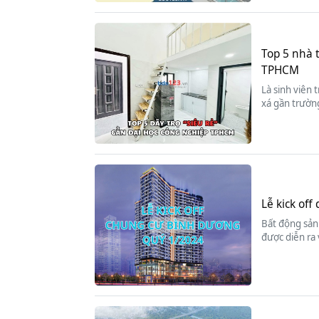
Top 5 nhà 
TPHCM
Là sinh viên 
xá gần trường
Lễ kick of
Bất động sản 
được diễn ra