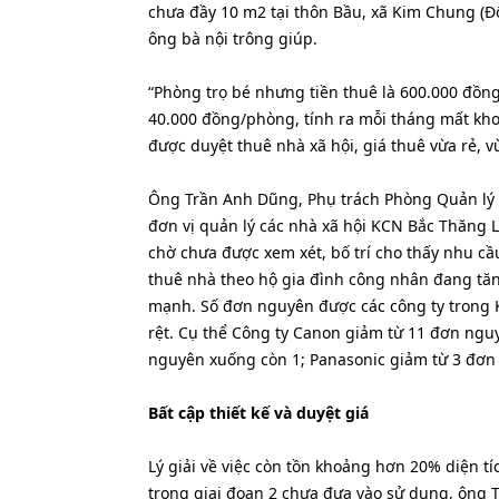
chưa đầy 10 m2 tại thôn Bầu, xã Kim Chung (Đô
ông bà nội trông giúp.
“Phòng trọ bé nhưng tiền thuê là 600.000 đồng
40.000 đồng/phòng, tính ra mỗi tháng mất kho
được duyệt thuê nhà xã hội, giá thuê vừa rẻ, v
Ông Trần Anh Dũng, Phụ trách Phòng Quản lý n
đơn vị quản lý các nhà xã hội KCN Bắc Thăng L
chờ chưa được xem xét, bố trí cho thấy nhu cầ
thuê nhà theo hộ gia đình công nhân đang tăn
mạnh. Số đơn nguyên được các công ty trong 
rệt. Cụ thể Công ty Canon giảm từ 11 đơn ngu
nguyên xuống còn 1; Panasonic giảm từ 3 đơn
Bất cập thiết kế và duyệt giá
Lý giải về việc còn tồn khoảng hơn 20% diện tí
trong giai đoạn 2 chưa đưa vào sử dụng, ông T