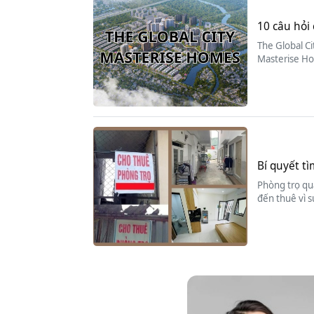
10 câu hỏi 
The Global Ci
Masterise Ho
Bí quyết tì
Phòng trọ quậ
đến thuê vì s