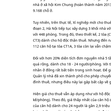
nhà ở xã hội Kim Chung (hoàn thành năm 2013
9.168 chỗ ở.
Tuy nhiên, trên thực tế, Xí nghiệp mới cho thu
đoạn 2, Hà Nội tiếp tục xây dựng 3 khối nhà v
với 448 phòng. Trong đó, theo thiết kế, 2 tòa (
CT3) dành cho hộ độc thân thuê. Nhưng đến na
112 căn hộ tại tòa CT1A, 3 tòa còn lại vẫn chậm
Đối với hơn 20% diện tích đơn nguyên nhà 5 tầ
quá rộng, dành cho 18 - 24 người/phòng. Với th
nhân ở đông rất bất tiện trong sinh hoạt. Để g
Quản lý nhà đã xin thành phố cho phép chuyển
đình thuê, nhưng điều này lại gặp bất cập về g
Hiện giá cho thuê vẫn áp dụng như với hộ độc
kế/phòng). Theo đó, giá thấp nhất của căn hộ 
của căn hộ dành cho 24 người là gần 2,9 triệu