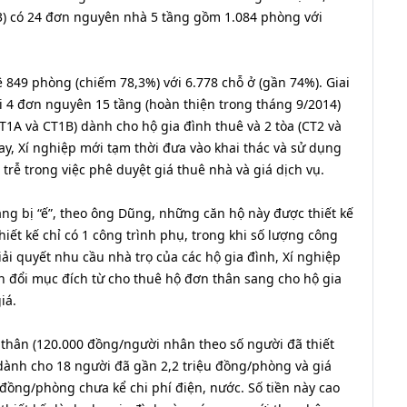
) có 24 đơn nguyên nhà 5 tầng gồm 1.084 phòng với
ê 849 phòng (chiếm 78,3%) với 6.778 chỗ ở (gần 74%). Giai
ới 4 đơn nguyên 15 tầng (hoàn thiện trong tháng 9/2014)
CT1A và CT1B) dành cho hộ gia đình thuê và 2 tòa (CT2 và
y, Xí nghiệp mới tạm thời đưa vào khai thác và sử dụng
 trễ trong việc phê duyệt giá thuê nhà và giá dịch vụ.
ng bị “ế”, theo ông Dũng, những căn hộ này được thiết kế
iết kế chỉ có 1 công trình phụ, trong khi số lượng công
iải quyết nhu cầu nhà trọ của các hộ gia đình, Xí nghiệp
 đổi mục đích từ cho thuê hộ đơn thân sang cho hộ gia
iá.
 thân (120.000 đồng/người nhân theo số người đã thiết
dành cho 18 người đã gần 2,2 triệu đồng/phòng và giá
 đồng/phòng chưa kể chi phí điện, nước. Số tiền này cao