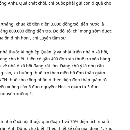
ng Anh). Quá chật chội, chị buộc phải gửi con ở quê cho
/tháng, chưa kể tiền điện 3.000 đồng/số, tiền nước là
ảng 800.000 đồng tiền trọ. Do đó, tôi chỉ mong sớm được
ừa ổn định hơn”, chị Luyến tâm sự.
hà thuộc Xí nghiệp Quản lý và phát triển nhà ở xã hội,
ong cho biết: Hiện có gần 400 đơn xin thuê trọ xếp hàng
u về nhà ở xã hội đang rất lớn. Đáng chú ý là nhu cầu
g cao, xu hướng thuê trọ theo diện hộ đơn thân giảm
KCN thuê cho công nhân ở theo diện đơn thân giảm rõ
yên xuống còn 6 đơn nguyên; Nissei giảm từ 5 đơn
 nguyên xuống 1.
ch nhà ở xã hội thuộc giai đoạn 1 và 75% diện tích nhà ở
rần Anh Dũng cho biết: Theo thiết kế của giai đoạn 1, khu