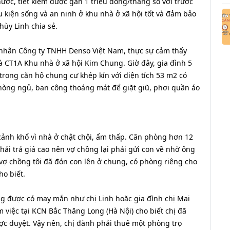
nước, tiết kiệm được gần 1 triệu đồng/tháng so với trước
 kiện sống và an ninh ở khu nhà ở xã hội tốt và đảm bảo
hùy Linh chia sẻ.
g nhân Công ty TNHH Denso Việt Nam, thực sự cảm thấy
hà CT1A Khu nhà ở xã hội Kim Chung. Giờ đây, gia đình 5
 trong căn hộ chung cư khép kín với diện tích 53 m2 có
hòng ngủ, ban công thoáng mát để giặt giũ, phơi quần áo
 cảnh khổ vì nhà ở chật chội, ẩm thấp. Căn phòng hơn 12
hải trả giá cao nên vợ chồng lại phải gửi con về nhờ ông
 vợ chồng tôi đã đón con lên ở chung, có phòng riêng cho
o biết.
g được có may mắn như chị Linh hoặc gia đình chị Mai
 việc tại KCN Bắc Thăng Long (Hà Nội) cho biết chị đã
ợc duyệt. Vậy nên, chị đành phải thuê một phòng trọ