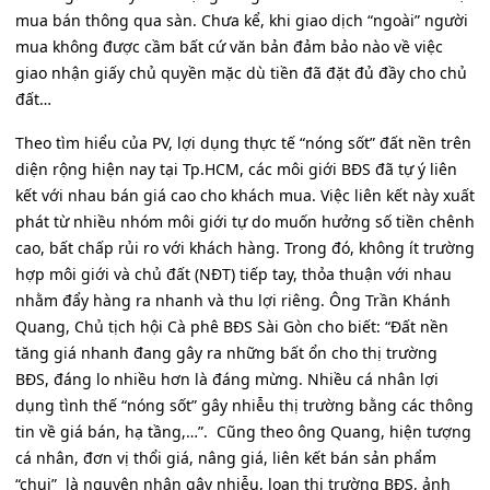
mua bán thông qua sàn. Chưa kể, khi giao dịch “ngoài” người
mua không được cầm bất cứ văn bản đảm bảo nào về việc
giao nhận giấy chủ quyền mặc dù tiền đã đặt đủ đầy cho chủ
đất…
Theo tìm hiểu của PV, lợi dụng thực tế “nóng sốt” đất nền trên
diện rộng hiện nay tại Tp.HCM, các môi giới BĐS đã tự ý liên
kết với nhau bán giá cao cho khách mua. Việc liên kết này xuất
phát từ nhiều nhóm môi giới tự do muốn hưởng số tiền chênh
cao, bất chấp rủi ro với khách hàng. Trong đó, không ít trường
hợp môi giới và chủ đất (NĐT) tiếp tay, thỏa thuận với nhau
nhằm đẩy hàng ra nhanh và thu lợi riêng. Ông Trần Khánh
Quang, Chủ tịch hội Cà phê BĐS Sài Gòn cho biết: “Đất nền
tăng giá nhanh đang gây ra những bất ổn cho thị trường
BĐS, đáng lo nhiều hơn là đáng mừng. Nhiều cá nhân lợi
dụng tình thế “nóng sốt” gây nhiễu thị trường bằng các thông
tin về giá bán, hạ tầng,…”. Cũng theo ông Quang, hiện tượng
cá nhân, đơn vị thổi giá, nâng giá, liên kết bán sản phẩm
“chui” là nguyên nhân gây nhiễu, loạn thị trường BĐS, ảnh