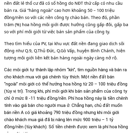
nền đất lẻ thổ cư đã có sổ hồng do NĐT thứ cấp có nhu cầu
bán ra. Giá “hàng ngoài” cao hơn khoảng 50 – 100 triệu
đồng/nền so với các nền công ty chào bán. Theo đó, phần
trăm (%) hoa hồng môi giới được hưởng cũng gấp đôi, gấp ba
so với phí môi giới từ việc bán sản phẩm của công ty.
Theo tìm hiểu của PV, tại khu vực đất nền đang giao dịch sôi
động như Q.9, Q.Thủ Đức, Q.Gò Vấp, huyện Bình Chánh, hiện
tượng môi giới liên kết bán hàng ngoài ngày càng nở rộ.
Các môi giới tự thành lập nhóm “kín”, tìm nguồn hàng và bán ra
cho khách mua với giá chênh tùy thích. Một nền đất bán
“ngoài” môi giới có thể hưởng hoa hồng từ 20 – 100 triệu đồng
(tùy vị trí). Trong khi, phí môi giới khi bán sản phẩm của công ty
chỉ ở mức 8 -11 triệu đồng/nền. Phí hoa hồng này là tiền chênh
tính vào giá bán cho người mua ở. Chẳng hạn, chủ đất muốn
bán nền A có giá khoảng 790 triệu đồng nhưng khi môi giới
chào khách mua giá đã bị nâng lên mức 900 triệu – 1 tỷ
đồng/nền (tùy khách). Số tiền chênh được xem là phí hoa hồng