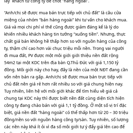
lấy khách từ công ty để chốt “hàng ngoài”.
“Anh/chị sẽ được mua bán trực tiếp với chủ đất” là câu cửa
miệng của nhóm “bán hàng ngoài” khi tư vấn cho khách mua.
Giá và mọi chi phí vì thế cũng được giảm đáng kể là lý do
khiến nhiều khách hàng tin tưởng “xuống tiền”. Nhưng, thực
chất giá bán không hề thấp hơn so với nguồn hàng của công
ty, thậm chí cao hơn vài chục triệu mỗi nền. Trong vai người
đi mua đất, PV được một môi giới giới thiệu nền đất rộng
54m2 tại một KDC trên địa bàn Q.Thủ Đức với giá 1,150 tỷ
đồng. Môi giới này cho hay, đây là nền của một NĐT đang cần
vốn nên bán ra gấp. Anh/chị sẽ được mua bán trực tiếp với
chủ đất nên giá rẻ hơn rất nhiều so với giá chung hiện nay.
Tuy nhiên, liên hệ với môi giới khác để tìm hiểu về giá cả
chung tại KDC này thì được biết nền đất cùng diện tích hiện
công ty đang chào bán với giá 1,1 tỷ đồng. Ở một số vị trí đặc
biệt, giá nền đất “hàng ngoài” có thể thấp hơn từ 20 – 30 triệu
đồng/nền so với nguồn hàng công ty/sàn. Tuy nhiên, số lượng
các nền này khá ít ỏi vì đa số môi giới tự ý đẩy giá lên cao để