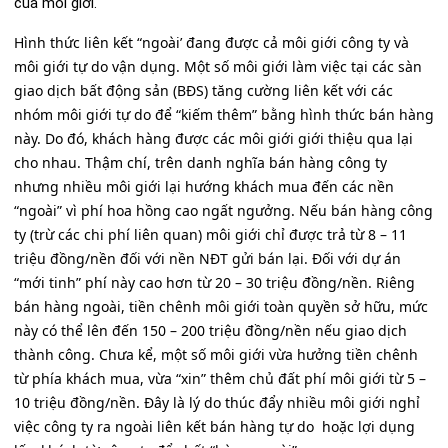
của môi giới.
Hình thức liên kết “ngoài’ đang được cả môi giới công ty và
môi giới tự do vận dụng. Một số môi giới làm việc tại các sàn
giao dịch bất động sản (BĐS) tăng cường liên kết với các
nhóm môi giới tự do để “kiếm thêm” bằng hình thức bán hàng
này. Do đó, khách hàng được các môi giới giới thiệu qua lại
cho nhau. Thậm chí, trên danh nghĩa bán hàng công ty
nhưng nhiều môi giới lại hướng khách mua đến các nền
“ngoài” vì phí hoa hồng cao ngất ngưởng. Nếu bán hàng công
ty (trừ các chi phí liên quan) môi giới chỉ được trả từ 8 – 11
triệu đồng/nền đối với nền NĐT gửi bán lại. Đối với dự án
“mới tinh” phí này cao hơn từ 20 – 30 triệu đồng/nền. Riêng
bán hàng ngoài, tiền chênh môi giới toàn quyền sở hữu, mức
này có thể lên đến 150 – 200 triệu đồng/nền nếu giao dịch
thành công. Chưa kể, một số môi giới vừa hưởng tiền chênh
từ phía khách mua, vừa “xin” thêm chủ đất phí môi giới từ 5 –
10 triệu đồng/nền. Đây là lý do thúc đẩy nhiều môi giới nghỉ
việc công ty ra ngoài liên kết bán hàng tự do hoặc lợi dụng