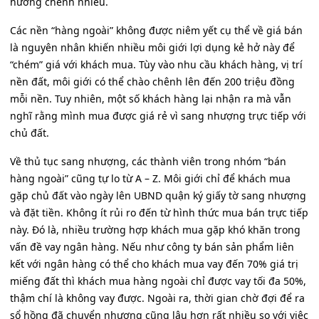
hưởng chênh nhiều.
Các nền “hàng ngoài” không được niêm yết cụ thể về giá bán
là nguyên nhân khiến nhiều môi giới lợi dụng kẻ hở này để
“chém” giá với khách mua. Tùy vào nhu cầu khách hàng, vị trí
nền đất, môi giới có thể chào chênh lên đến 200 triệu đồng
mỗi nền. Tuy nhiên, một số khách hàng lại nhận ra mà vẫn
nghĩ rằng mình mua được giá rẻ vì sang nhượng trực tiếp với
chủ đất.
Về thủ tục sang nhượng, các thành viên trong nhóm “bán
hàng ngoài” cũng tự lo từ A – Z. Môi giới chỉ để khách mua
gặp chủ đất vào ngày lên UBND quận ký giấy tờ sang nhượng
và đặt tiền. Không ít rủi ro đến từ hình thức mua bán trực tiếp
này. Đó là, nhiều trường hợp khách mua gặp khó khăn trong
vấn đề vay ngân hàng. Nếu như công ty bán sản phẩm liên
kết với ngân hàng có thể cho khách mua vay đến 70% giá trị
miếng đất thì khách mua hàng ngoài chỉ được vay tối đa 50%,
thậm chí là không vay được. Ngoài ra, thời gian chờ đợi để ra
sổ hồng đã chuyển nhượng cũng lâu hơn rất nhiều so với việc