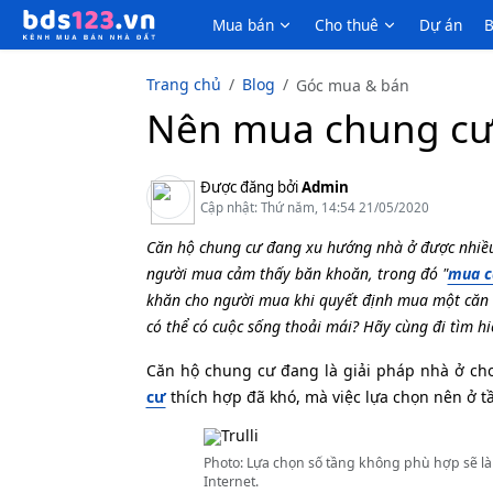
Mua bán
Cho thuê
Dự án
B
Trang chủ
Blog
Góc mua & bán
Nên mua chung cư
Được đăng bởi
Admin
Cập nhật: Thứ năm, 14:54 21/05/2020
Căn hộ chung cư đang xu hướng nhà ở được nhiều
người mua cảm thấy băn khoăn, trong đó "
mua c
khăn cho người mua khi quyết định mua một căn 
có thể có cuộc sống thoải mái? Hãy cùng đi tìm hi
Căn hộ chung cư đang là giải pháp nhà ở ch
cư
thích hợp đã khó, mà việc lựa chọn nên ở t
Photo: Lựa chọn số tầng không phù hợp sẽ l
Internet.