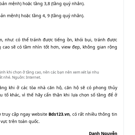
 bản mệnh) hoặc tầng 3,8 (tầng quý nhân).
 bản mệnh) hoặc tầng 4, 9 (tầng quý nhân).
, như: có thể tránh được tiếng ồn, khói bụi, tránh được
g cao sẽ có tầm nhìn tốt hơn, view đẹp, không gian rộng
h khi chọn ở tầng cao, nên các bạn nên xem xét lại nhu
ất nhé. Nguồn: Internet.
ầng khi ở các tòa nhà căn hộ, căn hộ sẽ có phong thủy
tố khác, vì thế hãy cẩn thận khi lựa chọn số tầng để ở
y truy cập ngay website
Bds123.vn
, có rất nhiều thông tin
 vực trên toàn quốc.
Danh Nguyễn