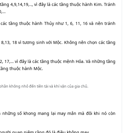
g 4,9,14,19,.., vì đây là các tầng thuộc hành Kim. Tránh
0,…
ác tầng thuộc hành Thủy như 1, 6, 11, 16 và nên tránh
8,13, 18 vì tương sinh với Mộc. Không nên chọn các tầng
, 17,… vì đây là các tầng thuộc mệnh Hỏa. Và những tầng
 tầng thuộc hành Mộc.
ần không nhỏ đến tiền tài và khí vận của gia chủ.
là những số khong mang lại may mắn mà đôi khi nó còn
i người quan niệm rằng đó là điều không may.