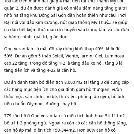
Toạ lạc trên mảnh đất giáp 4 mặt tiền tại khu Thạnh Mỹ Lợi
quận 2, dự án được đánh giá có nhiều tiềm năng tăng giá trị
nhờ hạ tầng khu Đông Sài Gòn dần hoàn thiện như cầu Thời
Đại nối với đảo Kim Cương, nút giao thông Mỹ Thuỷ… sẽ giúp
cư dân tiết kiệm thời gian di chuyển vào trung tâm và các đơn
vị hành chính, giải trí, giáo dục.
One Verandah có mật độ xây dựng khối tháp 40%, khối đế
50%. Dự án gồm 5 tháp Soleil, Viento, Jardin, Ciel, Luminosa
cao 22 tầng, trong đó tầng 1-2 là tầng đậu xe nổi, tầng 3 là
tầng tiện ích và tầng 4-22 là căn hộ.
Dự án dành toàn bộ diện tích 8.000 m2 tại tầng 3 để cung cấp
các hạng mục tiện ích cho gia đình gồm hồ thư giãn, vườn
thảo mộc, sân chơi cho bé, thư viện, phòng tập gym, hồ bơi
tiêu chuẩn Olympic, đường chạy bộ…
779 căn hộ ở One Verandah có diện tích linh hoạt 54-111m2,
bố trí 1-3 phòng ngủ. Ngoài ra còn có các căn hộ thông tầng,
căn hộ áp mái diện tích 150-344m2. Hơn 80% căn hộ có