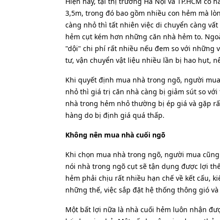
Hiện nay, tại thị trường Hà Nội và TP.HCM có 
3,5m, trong đó bao gồm nhiều con hẻm mà lòn
càng nhỏ thì tất nhiên việc di chuyển càng vất
hẻm cụt kém hơn những căn nhà hẻm to. Ngoài
"dội" chi phí rất nhiều nếu đem so với những v
tư, vận chuyển vật liệu nhiều lần bị hao hụt, 
Khi quyết định mua nhà trong ngõ, người mua
nhỏ thì giá trị căn nhà càng bị giảm sút so với t
nhà trong hẻm nhỏ thường bị ép giá và gặp rất
hàng do bị định giá quá thấp.
Không nên mua nhà cuối ngõ
Khi chọn mua nhà trong ngõ, người mua cũng 
nói nhà trong ngõ cụt sẽ tận dụng được lợi thế
hẻm phải chịu rất nhiều hạn chế về kết cấu, ki
những thế, việc sắp đặt hệ thống thông gió và
Một bất lợi nữa là nhà cuối hẻm luôn nhận được