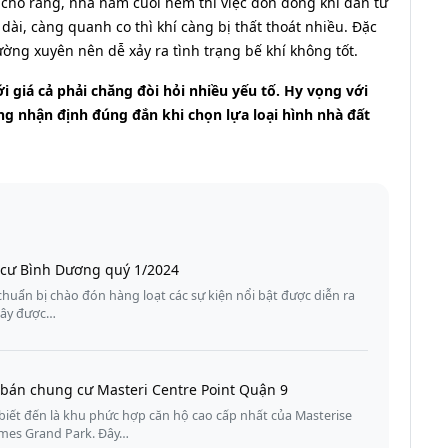
 cho rằng, nhà nằm cuối hẻm thì việc đón dòng khí dẫn từ
ài, càng quanh co thì khí càng bị thất thoát nhiều. Đặc
ường xuyên nên dễ xảy ra tình trạng bế khí không tốt.
 giá cả phải chăng đòi hỏi nhiều yếu tố. Hy vọng với
ững nhận định đúng đắn khi chọn lựa loại hình nhà đất
g cư Bình Dương quý 1/2024
uẩn bị chào đón hàng loạt các sự kiện nổi bật được diễn ra
Đây được…
 bán chung cư Masteri Centre Point Quận 9
biết đến là khu phức hợp căn hộ cao cấp nhất của Masterise
omes Grand Park. Đây…