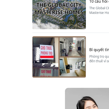
10 câu hỏi 
The Global Ci
Masterise Ho
Bí quyết tì
Phòng trọ quậ
đến thuê vì s