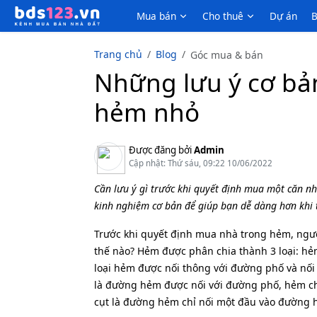
Mua bán
Cho thuê
Dự án
B
Trang chủ
Blog
Góc mua & bán
Những lưu ý cơ bả
hẻm nhỏ
Được đăng bởi
Admin
Cập nhật: Thứ sáu, 09:22 10/06/2022
Cần lưu ý gì trước khi quyết định mua một căn nh
kinh nghiệm cơ bản để giúp bạn dễ dàng hơn khi t
Trước khi quyết định mua nhà trong hẻm, ngư
thế nào? Hẻm được phân chia thành 3 loại: hẻ
loại hẻm được nối thông với đường phố và nố
là đường hẻm được nối với đường phố, hẻm chí
cụt là đường hẻm chỉ nối một đầu vào đường