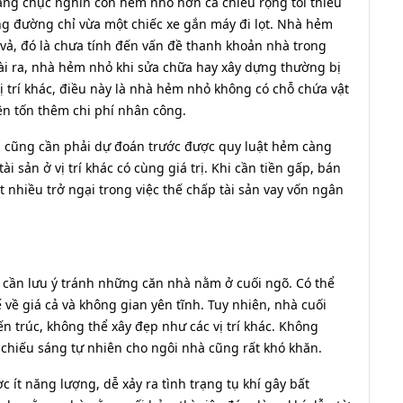
hàng chục nghìn con hẻm nhỏ hơn cả chiều rộng tối thiểu
g đường chỉ vừa một chiếc xe gắn máy đi lọt. Nhà hẻm
 vả, đó là chưa tính đến vấn đề thanh khoản nhà trong
 ra, nhà hẻm nhỏ khi sửa chữa hay xây dựng thường bị
ị trí khác, điều này là nhà hẻm nhỏ không có chỗ chứa vật
nên tốn thêm chi phí nhân công.
 cũng cần phải dự đoán trước được quy luật hẻm càng
ài sản ở vị trí khác có cùng giá trị. Khi cần tiền gấp, bán
 nhiều trở ngại trong việc thế chấp tài sản vay vốn ngân
cần lưu ý tránh những căn nhà nằm ở cuối ngõ. Có thể
 về giá cả và không gian yên tĩnh. Tuy nhiên, nhà cuối
ến trúc, không thể xây đẹp như các vị trí khác. Không
 chiếu sáng tự nhiên cho ngôi nhà cũng rất khó khăn.
 ít năng lượng, dễ xảy ra tình trạng tụ khí gây bất