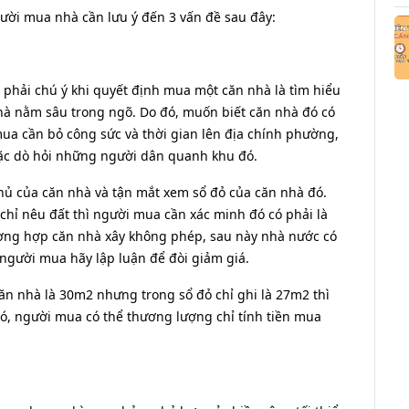
gười mua nhà cần lưu ý đến 3 vấn đề sau đây:
phải chú ý khi quyết định mua một căn nhà là tìm hiểu
nhà nằm sâu trong ngõ. Do đó, muốn biết căn nhà đó có
a cần bỏ công sức và thời gian lên địa chính phường,
ặc dò hỏi những người dân quanh khu đó.
ủ của căn nhà và tận mắt xem sổ đỏ của căn nhà đó.
chỉ nêu đất thì người mua cần xác minh đó có phải là
ờng hợp căn nhà xây không phép, sau này nhà nước có
, người mua hãy lập luận để đòi giảm giá.
căn nhà là 30m2 nhưng trong sổ đỏ chỉ ghi là 27m2 thì
đó, người mua có thể thương lượng chỉ tính tiền mua