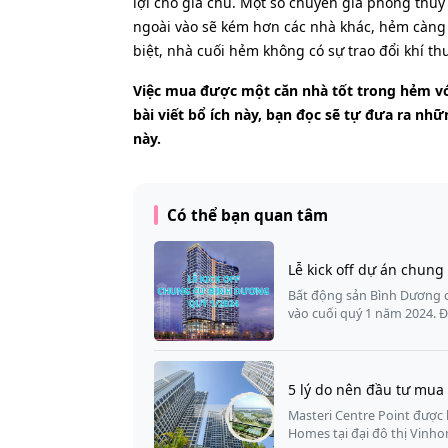
lợi cho gia chủ. Một số chuyên gia phong thủy
ngoài vào sẽ kém hơn các nhà khác, hẻm càng d
biệt, nhà cuối hẻm không có sự trao đổi khí th
Việc mua được một căn nhà tốt trong hẻm với
bài viết bổ ích này, bạn đọc sẽ tự đưa ra nh
này.
Có thể bạn quan tâm
Lễ kick off dự án chun
Bất động sản Bình Dương ch
vào cuối quý 1 năm 2024. 
5 lý do nên đầu tư mua
Masteri Centre Point được 
Homes tại đại đô thị Vinh