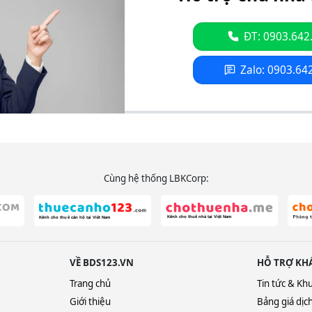
ĐT: 0903.642
Zalo: 0903.64
Cùng hệ thống LBKCorp:
VỀ BDS123.VN
HỖ TRỢ KH
Trang chủ
Tin tức & Kh
Giới thiệu
Bảng giá dịc