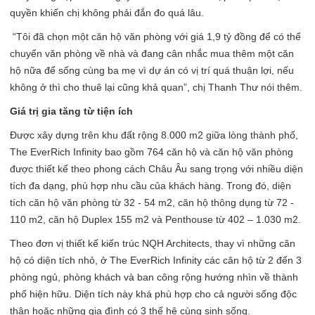
quyền khiến chị không phải đắn đo quá lâu.
“Tôi đã chọn một căn hộ văn phòng với giá 1,9 tỷ đồng để có thể
chuyển văn phòng về nhà và đang cân nhắc mua thêm một căn
hộ nữa để sống cùng ba mẹ vì dự án có vị trí quá thuận lợi, nếu
không ở thì cho thuê lại cũng khả quan”, chị Thanh Thư nói thêm.
Giá trị gia tăng từ tiện ích
Được xây dựng trên khu đất rộng 8.000 m2 giữa lòng thành phố,
The EverRich Infinity bao gồm 764 căn hộ và căn hộ văn phòng
được thiết kế theo phong cách Châu Âu sang trọng với nhiều diện
tích đa dạng, phù hợp nhu cầu của khách hàng. Trong đó, diện
tích căn hộ văn phòng từ 32 - 54 m2, căn hộ thông dụng từ 72 -
110 m2, căn hộ Duplex 155 m2 và Penthouse từ 402 – 1.030 m2.
Theo đơn vị thiết kế kiến trúc NQH Architects, thay vì những căn
hộ có diện tích nhỏ, ở The EverRich Infinity các căn hộ từ 2 đến 3
phòng ngủ, phòng khách và ban công rộng hướng nhìn về thành
phố hiện hữu. Diện tích này khá phù hợp cho cả người sống độc
thân hoặc những gia đình có 3 thế hệ cùng sinh sống.