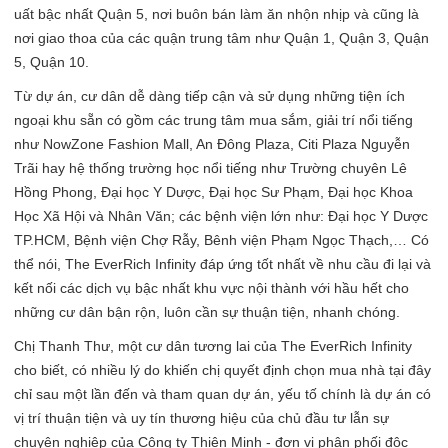
uất bậc nhất Quận 5, nơi buôn bán làm ăn nhộn nhịp và cũng là
nơi giao thoa của các quận trung tâm như Quận 1, Quận 3, Quận
5, Quận 10.
Từ dự án, cư dân dễ dàng tiếp cận và sử dụng những tiện ích
ngoại khu sẵn có gồm các trung tâm mua sắm, giải trí nổi tiếng
như NowZone Fashion Mall, An Đông Plaza, Citi Plaza Nguyễn
Trãi hay hệ thống trường học nổi tiếng như Trường chuyên Lê
Hồng Phong, Đại học Y Dược, Đại học Sư Phạm, Đại học Khoa
Học Xã Hội và Nhân Văn; các bệnh viện lớn như: Đại học Y Dược
TP.HCM, Bệnh viện Chợ Rẫy, Bênh viện Phạm Ngọc Thạch,… Có
thể nói, The EverRich Infinity đáp ứng tốt nhất về nhu cầu đi lại và
kết nối các dịch vụ bậc nhất khu vực nội thành với hầu hết cho
những cư dân bận rộn, luôn cần sự thuận tiện, nhanh chóng.
Chị Thanh Thư, một cư dân tương lai của The EverRich Infinity
cho biết, có nhiều lý do khiến chị quyết định chọn mua nhà tại đây
chỉ sau một lần đến và tham quan dự án, yếu tố chính là dự án có
vị trí thuận tiện và uy tín thương hiệu của chủ đầu tư lẫn sự
chuyên nghiệp của Công ty Thiên Minh - đơn vị phân phối độc