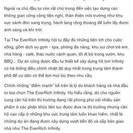
Ngoài ra chủ đầu tư còn rất chú trọng đến việc tạo dựng các
không gian công cộng tiện nghi, thân thiện môi trường như khu
vực sảnh đón sang trọng, hành lang rộng thoáng để luôn lấy được
ánh sáng và khí trời.
Tại The EverRich Infinity hội tụ đầy đủ những tiện ích cho cuộc
sống, gồm dịch vụ gym - spa, phòng đa năng, khu vui chơi trẻ em,
nhà hàng - café, thác nước cảnh quan, lối đi bộ trong vườn, khu
BBQ... Dự án cũng được đầu tư thiết kế xây dựng hồ bơi Infinity
có hệ thống điều chỉnh nhiệt độ duy nhất trong trung tâm thành
phố để cư dân có thể bơi mọi lúc theo nhu cầu.
Chính những “điểm mạnh” kể trên là lý do khách hàng và nhà đầu
tư lựa chọn The EverRich Infinity. Họ hiểu rằng, dù cho nguồn
cung căn hộ trên thị trường đang rất phong phú với nhiều sản
phẩm ở các phân khúc liên tục được đưa ra thị trường nhưng căn
hộ cao cấp ở những khu vực trung tâm luôn khan hiếm, nhất là
những dự án đang được xây dựng vượt tiến độ và sắp bàn giao
nhà như The EverRich Infinity.