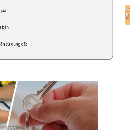
 quả
a bán
yền sử dụng đất