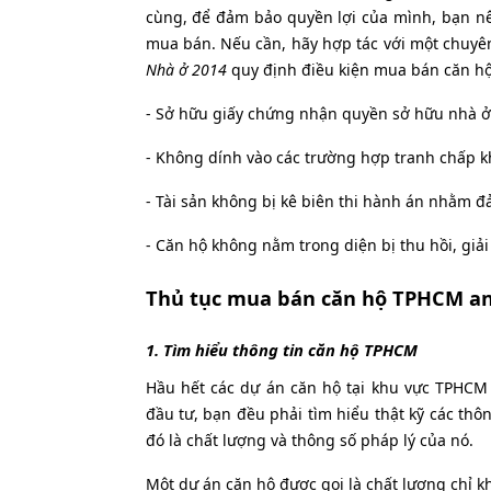
cùng, để đảm bảo quyền lợi của mình, bạn nê
mua bán. Nếu cần, hãy hợp tác với một chuyên
Nhà ở 2014
quy định điều kiện mua bán căn hộ
- Sở hữu giấy chứng nhận quyền sở hữu nhà ở
- Không dính vào các trường hợp tranh chấp kh
- Tài sản không bị kê biên thi hành án nhằm 
- Căn hộ không nằm trong diện bị thu hồi, giải
Thủ tục mua bán căn hộ TPHCM an
1. Tìm hiểu thông tin căn hộ TPHCM
Hầu hết các dự án căn hộ tại khu vực TPHCM c
đầu tư, bạn đều phải tìm hiểu thật kỹ các thôn
đó là chất lượng và thông số pháp lý của nó.
Một dự án căn hộ được gọi là chất lượng chỉ 