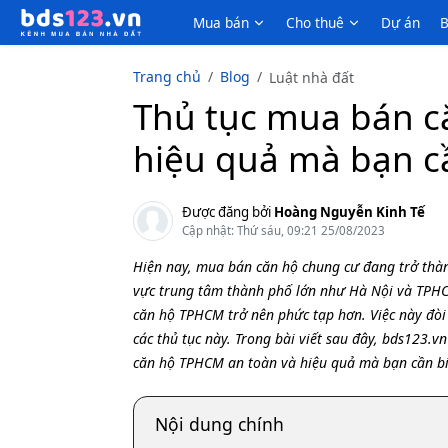
Mua bán
Cho thuê
Dự án
B
Trang chủ
Blog
Luật nhà đất
Thủ tục mua bán c
hiệu quả mà bạn c
Được đăng bởi
Hoàng Nguyễn Kinh Tế
Cập nhật: Thứ sáu, 09:21 25/08/2023
Hiện nay, mua bán căn hộ chung cư đang trở thàn
vực trung tâm thành phố lớn như Hà Nội và TPHC
căn hộ TPHCM trở nên phức tạp hơn. Việc này đòi 
các thủ tục này. Trong bài viết sau đây, bds123.v
căn hộ TPHCM an toàn và hiệu quả mà bạn cần bi
Nội dung chính