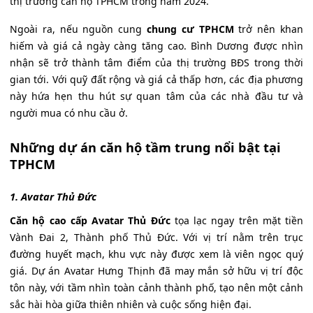
thị trường căn hộ TPHCM trong năm 2024.
Ngoài ra, nếu nguồn cung
chung cư TPHCM
trở nên khan
hiếm và giá cả ngày càng tăng cao. Bình Dương được nhìn
nhận sẽ trở thành tâm điểm của thị trường BĐS trong thời
gian tới. Với quỹ đất rộng và giá cả thấp hơn, các địa phương
này hứa hẹn thu hút sự quan tâm của các nhà đầu tư và
người mua có nhu cầu ở.
Những dự án căn hộ tầm trung nổi bật tại
TPHCM
1. Avatar Thủ Đức
Căn hộ cao cấp Avatar Thủ Đức
tọa lạc ngay trên mặt tiền
Vành Đai 2, Thành phố Thủ Đức. Với vị trí nằm trên trục
đường huyết mạch, khu vực này được xem là viên ngọc quý
giá. Dự án Avatar Hưng Thịnh đã may mắn sở hữu vị trí độc
tôn này, với tầm nhìn toàn cảnh thành phố, tạo nên một cảnh
sắc hài hòa giữa thiên nhiên và cuộc sống hiện đại.