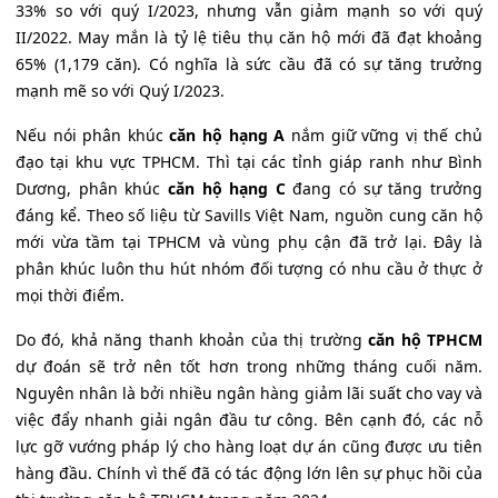
33% so với quý I/2023, nhưng vẫn giảm mạnh so với quý
II/2022. May mắn là tỷ lệ tiêu thụ căn hộ mới đã đạt khoảng
65% (1,179 căn). Có nghĩa là sức cầu đã có sự tăng trưởng
mạnh mẽ so với Quý I/2023.
Nếu nói phân khúc
căn hộ hạng A
nắm giữ vững vị thế chủ
đạo tại khu vực TPHCM. Thì tại các tỉnh giáp ranh như Bình
Dương, phân khúc
căn hộ hạng C
đang có sự tăng trưởng
đáng kể. Theo số liệu từ Savills Việt Nam, nguồn cung căn hộ
mới vừa tầm tại TPHCM và vùng phụ cận đã trở lại. Đây là
phân khúc luôn thu hút nhóm đối tượng có nhu cầu ở thực ở
mọi thời điểm.
Do đó, khả năng thanh khoản của thị trường
căn hộ TPHCM
dự đoán sẽ trở nên tốt hơn trong những tháng cuối năm.
Nguyên nhân là bởi nhiều ngân hàng giảm lãi suất cho vay và
việc đẩy nhanh giải ngân đầu tư công. Bên cạnh đó, các nỗ
lực gỡ vướng pháp lý cho hàng loạt dự án cũng được ưu tiên
hàng đầu. Chính vì thế đã có tác động lớn lên sự phục hồi của