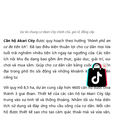
Dự án chung cư Akari City chính chủ, giá rẻ, đẳng cấp
Căn hộ Akari City
được quy hoạch theo hướng
"thành phố an
cư đa tiện ích"
. Đã tạo điều kiện thuận lợi cho cư dân mọi lứa
tuổi trải nghiệm nhiều tiện ích ngay tại ngưỡng cửa. Các tiện
ích nội khu đa dạng bao gồm ẩm thực, giáo dục, giải trí, vui
chơi và mua sắm. Giúp cho cư dân cân bằng cuộc sống hiện
đại trong phố thị sôi động và những khoảnh khắc bình yên
riêng tư.
Với quy mô 8,5 ha, dự án cung cấp hơn 4600 căn hộ được chia
thành 3 giai đoạn. Thiết kế của các căn hộ tại Akari City tập
trung vào sự tinh tế và thông thoáng. Nhằm tối ưu hóa diện
tích sử dụng và đáp ứng nhu cầu sống của cư dân. Mỗi căn
hộ được thiết kế sao cho tạo cảm giác thoải mái và vừa vặn,