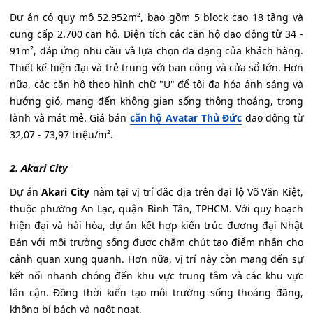
Dự án có quy mô 52.952m², bao gồm 5 block cao 18 tầng và
cung cấp 2.700 căn hộ. Diện tích các căn hộ dao động từ 34 -
91m², đáp ứng nhu cầu và lựa chọn đa dạng của khách hàng.
Thiết kế hiện đại và trẻ trung với ban công và cửa sổ lớn. Hơn
nữa, các căn hộ theo hình chữ "U" để tối đa hóa ánh sáng và
hướng gió, mang đến không gian sống thông thoáng, trong
lành và mát mẻ. Giá bán
căn hộ Avatar Thủ Đức
dao động từ
32,07 - 73,97 triệu/m².
2. Akari City
Dự án
Akari City
nằm tại vị trí đắc địa trên đại lộ Võ Văn Kiệt,
thuộc phường An Lạc, quận Bình Tân, TPHCM. Với quy hoạch
hiện đại và hài hòa, dự án kết hợp kiến trúc đương đại Nhật
Bản với môi trường sống được chăm chút tạo điểm nhấn cho
cảnh quan xung quanh. Hơn nữa, vị trí này còn mang đến sự
kết nối nhanh chóng đến khu vực trung tâm và các khu vực
lân cận. Đồng thời kiến tạo môi trường sống thoáng đãng,
không bí bách và ngột ngạt.