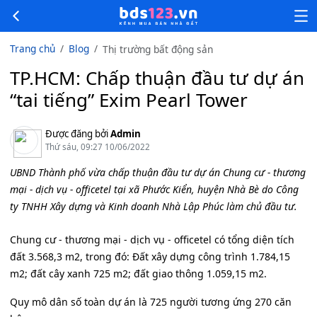
Trang chủ
Blog
Thị trường bất động sản
TP.HCM: Chấp thuận đầu tư dự án
“tai tiếng” Exim Pearl Tower
Được đăng bởi
Admin
Thứ sáu, 09:27 10/06/2022
UBND Thành phố vừa chấp thuận đầu tư dự án Chung cư - thương
mại - dịch vụ - officetel tại xã Phước Kiển, huyện Nhà Bè do Công
ty TNHH Xây dựng và Kinh doanh Nhà Lập Phúc làm chủ đầu tư.
Chung cư - thương mại - dịch vụ - officetel có tổng diện tích
đất 3.568,3 m2, trong đó: Đất xây dựng công trình 1.784,15
m2; đất cây xanh 725 m2; đất giao thông 1.059,15 m2.
Quy mô dân số toàn dự án là 725 người tương ứng 270 căn