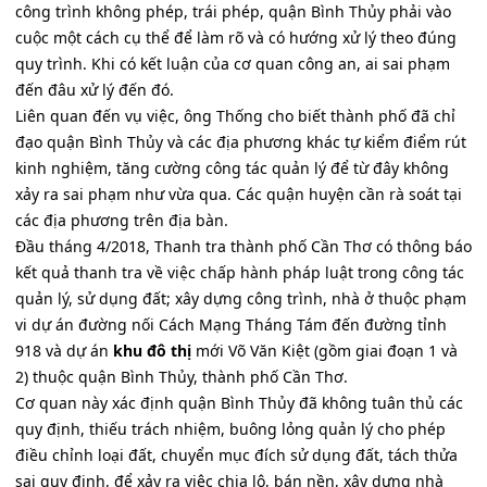
công trình không phép, trái phép, quận Bình Thủy phải vào
cuộc một cách cụ thể để làm rõ và có hướng xử lý theo đúng
quy trình. Khi có kết luận của cơ quan công an, ai sai phạm
đến đâu xử lý đến đó.
Liên quan đến vụ việc, ông Thống cho biết thành phố đã chỉ
đạo quận Bình Thủy và các địa phương khác tự kiểm điểm rút
kinh nghiệm, tăng cường công tác quản lý để từ đây không
xảy ra sai phạm như vừa qua. Các quận huyện cần rà soát tại
các địa phương trên địa bàn.
Đầu tháng 4/2018, Thanh tra thành phố Cần Thơ có thông báo
kết quả thanh tra về việc chấp hành pháp luật trong công tác
quản lý, sử dụng đất; xây dựng công trình, nhà ở thuộc phạm
vi dự án đường nối Cách Mạng Tháng Tám đến đường tỉnh
918 và dự án
khu đô thị
mới Võ Văn Kiệt (gồm giai đoạn 1 và
2) thuộc quận Bình Thủy, thành phố Cần Thơ.
Cơ quan này xác định quận Bình Thủy đã không tuân thủ các
quy định, thiếu trách nhiệm, buông lỏng quản lý cho phép
điều chỉnh loại đất, chuyển mục đích sử dụng đất, tách thửa
sai quy định, để xảy ra việc chia lô, bán nền, xây dựng nhà