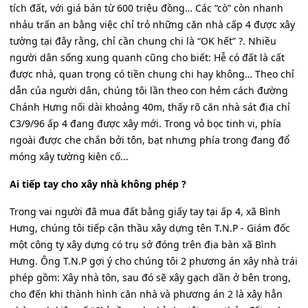
tích đất, với giá bán từ 600 triệu đồng… Các “cò” còn nhanh
nhảu trấn an bằng việc chỉ trỏ những căn nhà cấp 4 được xây
tường tại đây rằng, chỉ cần chung chi là “OK hết” ?. Nhiều
người dân sống xung quanh cũng cho biết: Hễ có đất là cất
được nhà, quan trọng có tiền chung chi hay không… Theo chỉ
dẫn của người dân, chúng tôi lần theo con hẻm cách đường
Chánh Hưng nối dài khoảng 40m, thấy rõ căn nhà sát địa chỉ
C3/9/96 ấp 4 đang được xây mới. Trong vỏ bọc tinh vi, phía
ngoài được che chắn bởi tôn, bạt nhưng phía trong đang đổ
móng xây tường kiên cố...
Ai tiếp tay cho xây nhà không phép ?
Trong vai người đã mua đất bằng giấy tay tại ấp 4, xã Bình
Hưng, chúng tôi tiếp cận thầu xây dựng tên T.N.P - Giám đốc
một công ty xây dựng có trụ sở đóng trên địa bàn xã Bình
Hưng. Ông T.N.P gợi ý cho chúng tôi 2 phương án xây nhà trái
phép gồm: Xây nhà tôn, sau đó sẽ xây gạch dần ở bên trong,
cho đến khi thành hình căn nhà và phương án 2 là xây hẳn