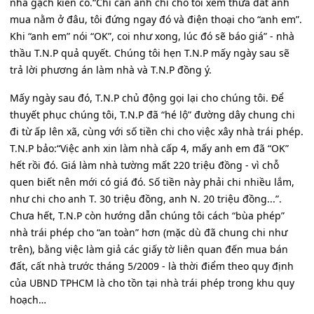
nhà gạch kiên cố.“Chỉ cần anh chỉ cho tôi xem thửa đất anh
mua nằm ở đâu, tôi đứng ngay đó và điện thoại cho “anh em”.
Khi “anh em” nói “OK”, coi như xong, lúc đó sẽ báo giá” - nhà
thầu T.N.P quả quyết. Chúng tôi hẹn T.N.P mấy ngày sau sẽ
trả lời phương án làm nhà và T.N.P đồng ý.
Mấy ngày sau đó, T.N.P chủ động gọi lại cho chúng tôi. Để
thuyết phục chúng tôi, T.N.P đã “hé lộ” đường dây chung chi
đi từ ấp lên xã, cùng với số tiền chi cho việc xây nhà trái phép.
T.N.P bảo:“Việc anh xin làm nhà cấp 4, mấy anh em đã “OK”
hết rồi đó. Giá làm nhà tường mất 220 triệu đồng - vì chỗ
quen biết nên mới có giá đó. Số tiền này phải chi nhiều lắm,
như chi cho anh T. 30 triệu đồng, anh N. 20 triệu đồng...”.
Chưa hết, T.N.P còn hướng dẫn chúng tôi cách “bùa phép”
nhà trái phép cho “an toàn” hơn (mặc dù đã chung chi như
trên), bằng việc làm giả các giấy tờ liên quan đến mua bán
đất, cất nhà trước tháng 5/2009 - là thời điểm theo quy định
của UBND TPHCM là cho tồn tại nhà trái phép trong khu quy
hoạch…