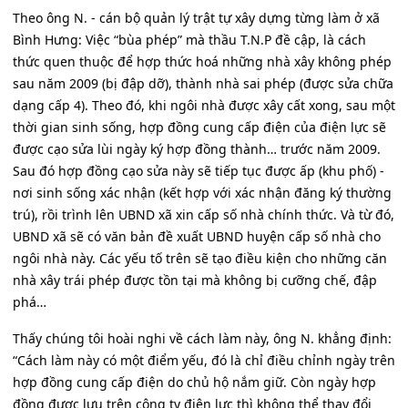
Theo ông N. - cán bộ quản lý trật tự xây dựng từng làm ở xã
Bình Hưng: Việc “bùa phép” mà thầu T.N.P đề cập, là cách
thức quen thuộc để hợp thức hoá những nhà xây không phép
sau năm 2009 (bị đập dỡ), thành nhà sai phép (được sửa chữa
dạng cấp 4). Theo đó, khi ngôi nhà được xây cất xong, sau một
thời gian sinh sống, hợp đồng cung cấp điện của điện lực sẽ
được cạo sửa lùi ngày ký hợp đồng thành… trước năm 2009.
Sau đó hợp đồng cạo sửa này sẽ tiếp tục được ấp (khu phố) -
nơi sinh sống xác nhận (kết hợp với xác nhận đăng ký thường
trú), rồi trình lên UBND xã xin cấp số nhà chính thức. Và từ đó,
UBND xã sẽ có văn bản đề xuất UBND huyện cấp số nhà cho
ngôi nhà này. Các yếu tố trên sẽ tạo điều kiện cho những căn
nhà xây trái phép được tồn tại mà không bị cưỡng chế, đập
phá…
Thấy chúng tôi hoài nghi về cách làm này, ông N. khẳng định:
“Cách làm này có một điểm yếu, đó là chỉ điều chỉnh ngày trên
hợp đồng cung cấp điện do chủ hộ nắm giữ. Còn ngày hợp
đồng được lưu trên công ty điện lực thì không thể thay đổi