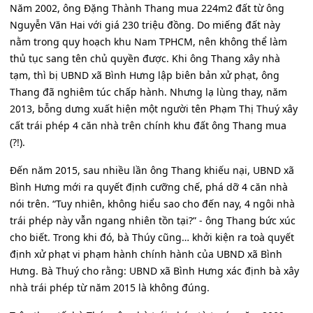
Năm 2002, ông Đặng Thành Thang mua 224m2 đất từ ông
Nguyễn Văn Hai với giá 230 triệu đồng. Do miếng đất này
nằm trong quy hoạch khu Nam TPHCM, nên không thể làm
thủ tục sang tên chủ quyền được. Khi ông Thang xây nhà
tạm, thì bị UBND xã Bình Hưng lập biên bản xử phạt, ông
Thang đã nghiêm túc chấp hành. Nhưng lạ lùng thay, năm
2013, bỗng dưng xuất hiện một người tên Phạm Thị Thuý xây
cất trái phép 4 căn nhà trên chính khu đất ông Thang mua
(?!).
Đến năm 2015, sau nhiều lần ông Thang khiếu nại, UBND xã
Bình Hưng mới ra quyết định cưỡng chế, phá dỡ 4 căn nhà
nói trên. “Tuy nhiên, không hiểu sao cho đến nay, 4 ngôi nhà
trái phép này vẫn ngang nhiên tồn tại?” - ông Thang bức xúc
cho biết. Trong khi đó, bà Thúy cũng… khởi kiện ra toà quyết
định xử phạt vi phạm hành chính hành của UBND xã Bình
Hưng. Bà Thuý cho rằng: UBND xã Bình Hưng xác định bà xây
nhà trái phép từ năm 2015 là không đúng.