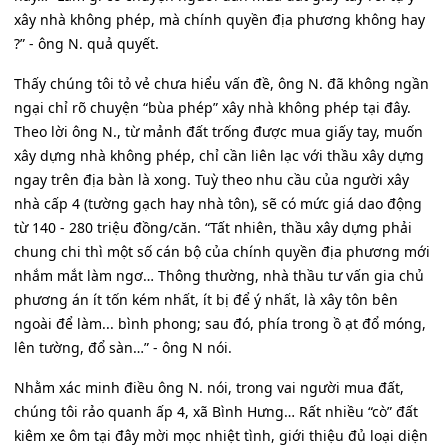
xây nhà không phép, mà chính quyền địa phương không hay
?” - ông N. quả quyết.
Thấy chúng tôi tỏ vẻ chưa hiểu vấn đề, ông N. đã không ngần
ngại chỉ rõ chuyện “bùa phép” xây nhà không phép tại đây.
Theo lời ông N., từ mảnh đất trống được mua giấy tay, muốn
xây dựng nhà không phép, chỉ cần liên lạc với thầu xây dựng
ngay trên địa bàn là xong. Tuỳ theo nhu cầu của người xây
nhà cấp 4 (tường gạch hay nhà tôn), sẽ có mức giá dao động
từ 140 - 280 triệu đồng/căn. “Tất nhiên, thầu xây dựng phải
chung chi thì một số cán bộ của chính quyền địa phương mới
nhắm mắt làm ngơ… Thông thường, nhà thầu tư vấn gia chủ
phương án ít tốn kém nhất, ít bị để ý nhất, là xây tôn bên
ngoài để làm... bình phong; sau đó, phía trong ồ ạt đổ móng,
lên tường, đổ sàn…” - ông N nói.
Nhằm xác minh điều ông N. nói, trong vai người mua đất,
chúng tôi rảo quanh ấp 4, xã Bình Hưng… Rất nhiều “cò” đất
kiêm xe ôm tại đây mời mọc nhiệt tình, giới thiệu đủ loại diện