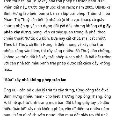
Trên thực tế, bà Thúy xây nhà trái phép từ trước năm 2009.
Phần đất này, trước đây thuộc kênh rạch; năm 2005, UBND xã
Bình Hưng lập biên bản vì bà san lấp trái phép. Thậm chí, bà
Phạm Thị Thuý còn tiết lộ nhà bà (ở khu vực khác), có giấy
chứng nhận quyền sử dụng đất (sổ đỏ), nhưng không có
giấy
phép xây dựng
. Song, vẫn cứ xây; quan trọng là phải theo
chiến thuật “từ từ, du kích, bữa nay cất chút, mai cất chút”.
Theo bà Thuý, xã Bình Hưng là điểm nóng về xây nhà trái
phép, càng vào hẻm, thì xây càng nhiều. Bà Thuý dẫn chứng,
không xa thửa đất bà xây trái phép 4 căn nhà, là bãi đất trống
với căn nhà tôn màu xanh trái phép được cất cách đây không
lâu...
“Bùa” xây nhà không phép tràn lan
Ông N. - cán bộ quản lý trật tự xây dựng, từng công tác ở xã
Bình Hưng nhiều năm - cho biết: Trường hợp ông Thang, ông
H. là hệ quả từ tình trạng mua bán đất bằng giấy tay, có dấu
hiệu “bảo kê” xây nhà không phép, vốn dĩ diễn ra nhiều năm
nay… “Làm gì có chuyện người dân mua đất giấy tay rồi tự ý