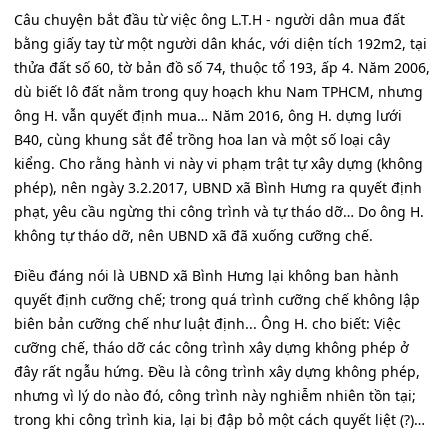
Câu chuyện bắt đầu từ việc ông L.T.H - người dân mua đất
bằng giấy tay từ một người dân khác, với diện tích 192m2, tại
thửa đất số 60, tờ bản đồ số 74, thuộc tổ 193, ấp 4. Năm 2006,
dù biết lô đất nằm trong quy hoạch khu Nam TPHCM, nhưng
ông H. vẫn quyết định mua… Năm 2016, ông H. dựng lưới
B40, cùng khung sắt để trồng hoa lan và một số loại cây
kiểng. Cho rằng hành vi này vi phạm trật tự xây dựng (không
phép), nên ngày 3.2.2017, UBND xã Bình Hưng ra quyết định
phạt, yêu cầu ngừng thi công trình và tự tháo dỡ… Do ông H.
không tự tháo dỡ, nên UBND xã đã xuống cưỡng chế.
Điều đáng nói là UBND xã Bình Hưng lại không ban hành
quyết định cưỡng chế; trong quá trình cưỡng chế không lập
biên bản cưỡng chế như luật định... Ông H. cho biết: Việc
cưỡng chế, tháo dỡ các công trình xây dựng không phép ở
đây rất ngẫu hứng. Đều là công trình xây dựng không phép,
nhưng vì lý do nào đó, công trình này nghiễm nhiên tồn tại;
trong khi công trình kia, lại bị đập bỏ một cách quyết liệt (?)…