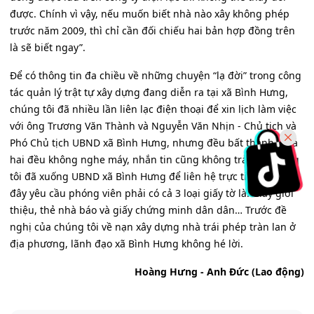
được. Chính vì vậy, nếu muốn biết nhà nào xây không phép
trước năm 2009, thì chỉ cần đối chiếu hai bản hợp đồng trên
là sẽ biết ngay”.
Để có thông tin đa chiều về những chuyện “lạ đời” trong công
tác quản lý trật tự xây dựng đang diễn ra tại xã Bình Hưng,
chúng tôi đã nhiều lần liên lạc điện thoại để xin lịch làm việc
với ông Trương Văn Thành và Nguyễn Văn Nhịn - Chủ tịch và
Phó Chủ tịch UBND xã Bình Hưng, nhưng đều bất thành vì cả
hai đều không nghe máy, nhắn tin cũng không trả lời. Chúng
tôi đã xuống UBND xã Bình Hưng để liên hệ trực tiếp, thì nơi
đây yêu cầu phóng viên phải có cả 3 loại giấy tờ là: Giấy giới
thiệu, thẻ nhà báo và giấy chứng minh dân dân… Trước đề
nghị của chúng tôi về nạn xây dựng nhà trái phép tràn lan ở
địa phương, lãnh đạo xã Bình Hưng không hé lời.
Hoàng Hưng - Anh Đức (Lao động)