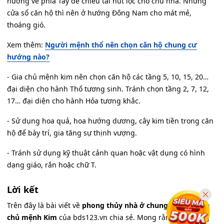
hướng về phía Tây để chiêu tài hút lộc cho chủ nhà. Nhưng
cửa sổ căn hộ thì nên ở hướng Đông Nam cho mát mẻ,
thoáng gió.
Xem thêm:
Người mệnh thổ nên chọn căn hộ chung cư
hướng nào?
- Gia chủ mệnh kim nên chọn căn hộ các tầng 5, 10, 15, 20…
đại diện cho hành Thổ tương sinh. Tránh chọn tầng 2, 7, 12,
17… đại diện cho hành Hỏa tương khắc.
- Sử dụng hoa quả, hoa hướng dương, cây kim tiền trong căn
hộ để bày trí, gia tăng sự thịnh vượng.
- Tránh sử dụng kỹ thuật cảnh quan hoặc vật dụng có hình
dạng giáo, rắn hoặc chữ T.
Lời kết
Trên đây là bài viết về
phong thủy nhà ở chung cư theo gia
chủ mệnh Kim
của bds123.vn chia sẻ. Mong rằng các thông