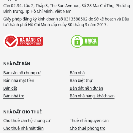
Căn 02.34, Lầu 2, Tháp 3, The Sun Avenue, Số 28 Mai Chí Thọ, Phường
Bình Trưng, Tp.Hồ Chí Minh, Việt Nam
Giấy phép đăng ký kinh doanh số 0313588502 do Sở kế hoạch và Đầu
tư thành phố Hồ Chí Minh cấp ngày 30 tháng 3 năm 2017.
NHÀ ĐẤT BÁN
Bán căn hộ chung cư
Bán nhà
Bán nhà mặt tiền
Bán biệt thự
Bán đất
Bán đất nền dự án
Bán nhà trọ
Bán nhà hàng, khách sạn
NHÀ ĐẤT CHO THUÊ
Cho thuê căn hộ chung cư
Thuê nhà nguyên căn
Cho thuê nhà mặt tiền
Cho thuê phòng trọ