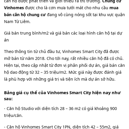
căn hộ được phát triển và giới thiệu ra thị trường.
Chung cư
Vinhomes
được cho là cơn mưa tưới mát cho nhu cầu
mua
bán căn hộ chung cư
đang vô cùng nóng sốt tại khu vực quận
Nam Từ Liêm.
Giá bán trung bình/m2 và giá bán các loại hình căn hộ tại dự
án
Theo thông tin từ chủ đầu tư, Vinhomes Smart City đã được
mở bán từ năm 2018. Cho tới nay, rất nhiều căn hộ đã có chủ.
Hiện tại, theo cập nhật từ đơn vị phân phối dự án, giá bán căn
hộ dao động từ 32 – 35 triệu/m2. Mức giá này được đánh giá
là phù hợp với những giá trị và tiện ích mà dự án sở hữu.
Bảng giá cụ thể của Vinhomes Smart City hiện nay như
sau:
- Căn hộ Studio với diện tích 28 – 36 m2 có giá khoảng 900
triệu/căn.
- Căn hộ Vinhomes Smart City 1PN, diện tích 42 – 55m2, giá