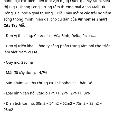
hàng loạt các điểm đến lớn: vận động Quốc gia Mỹ Đình, siêu
thị Big C Thăng Long, Trung tâm thương mại Aeon Mall Hà
Đông, Đại học Ngoại thương,…Điều này mở ra các trải nghiệm
sống thông minh, hiện đại cho cư dân của
Vinhomes Smart
City Tây Mỗ
.
- Đơn vị thi công: Coteccons, Hòa Bình, Delta, Ricon,…
- Đơn vị triển khai: Công ty công phần trung tâm hội chợ triển
lãm Việt Nam VEFAC.
- Quy mô: 280 ha
- Mật độ xây dựng: 14,7%
- Sản phẩm: 49 tòa chung cư + Shophouse Chân Đế
- Loại hình căn hộ: Studio,1PN+1, 2PN, 2PN+1, 3PN
- Diện tích căn hộ: 30m2 – 54m2 – 62m2 – 75m2 – 82m2 –
98m2