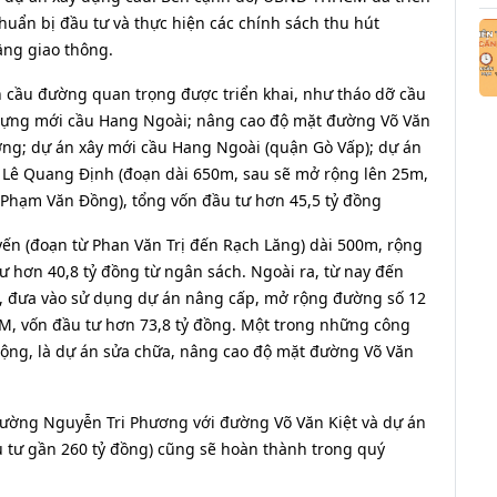
huẩn bị đầu tư và thực hiện các chính sách thu hút
ầng giao thông.
 cầu đường quan trọng được triển khai, như tháo dỡ cầu
y dựng mới cầu Hang Ngoài; nâng cao độ mặt đường Võ Văn
ơng; dự án xây mới cầu Hang Ngoài (quận Gò Vấp); dự án
ê Quang Định (đoạn dài 650m, sau sẽ mở rộng lên 25m,
hạm Văn Đồng), tổng vốn đầu tư hơn 45,5 tỷ đồng
n (đoạn từ Phan Văn Trị đến Rạch Lăng) dài 500m, rộng
 hơn 40,8 tỷ đồng từ ngân sách. Ngoài ra, từ nay đến
h, đưa vào sử dụng dự án nâng cấp, mở rộng đường số 12
M, vốn đầu tư hơn 73,8 tỷ đồng. Một trong những công
ộng, là dự án sửa chữa, nâng cao độ mặt đường Võ Văn
đường Nguyễn Tri Phương với đường Võ Văn Kiệt và dự án
 tư gần 260 tỷ đồng) cũng sẽ hoàn thành trong quý