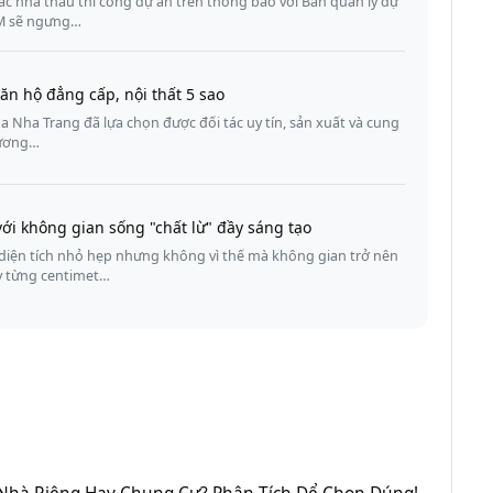
ác nhà thầu thi công dự án trên thông báo với Ban quản lý dự
CM sẽ ngưng…
n hộ đẳng cấp, nội thất 5 sao
Nha Trang đã lựa chọn được đối tác uy tín, sản xuất và cung
hương…
ới không gian sống "chất lừ" đầy sáng tạo
 diện tích nhỏ hẹp nhưng không vì thế mà không gian trở nên
ày từng centimet…