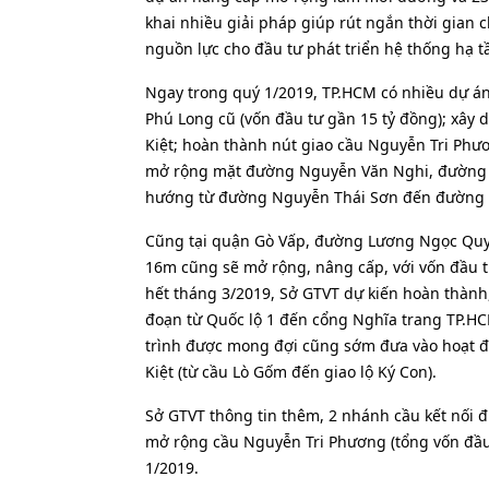
khai nhiều giải pháp giúp rút ngắn thời gian c
nguồn lực cho đầu tư phát triển hệ thống hạ t
Ngay trong quý 1/2019, TP.HCM có nhiều dự án
Phú Long cũ (vốn đầu tư gần 15 tỷ đồng); xâ
Kiệt; hoàn thành nút giao cầu Nguyễn Tri Phư
mở rộng mặt đường Nguyễn Văn Nghi, đường L
hướng từ đường Nguyễn Thái Sơn đến đường P
Cũng tại quận Gò Vấp, đường Lương Ngọc Quyế
16m cũng sẽ mở rộng, nâng cấp, với vốn đầu tư
hết tháng 3/2019, Sở GTVT dự kiến hoàn thàn
đoạn từ Quốc lộ 1 đến cổng Nghĩa trang TP.HC
trình được mong đợi cũng sớm đưa vào hoạt đ
Kiệt (từ cầu Lò Gốm đến giao lộ Ký Con).
Sở GTVT thông tin thêm, 2 nhánh cầu kết nối 
mở rộng cầu Nguyễn Tri Phương (tổng vốn đầu
1/2019.