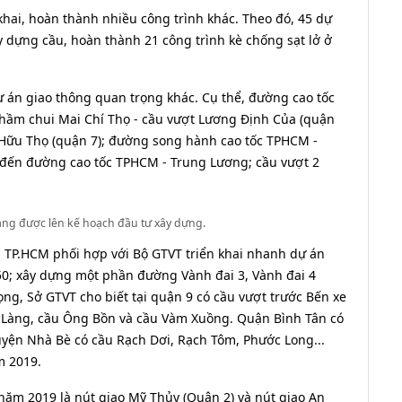
khai, hoàn thành nhiều công trình khác. Theo đó, 45 dự
dựng cầu, hoàn thành 21 công trình kè chống sạt lở ở
ự án giao thông quan trọng khác. Cụ thể, đường cao tốc
 hầm chui Mai Chí Thọ - cầu vượt Lương Định Của (quận
 Hữu Thọ (quận 7); đường song hành cao tốc TPHCM -
 đến đường cao tốc TPHCM - Trung Lương; cầu vượt 2
ang được lên kế hoạch đầu tư xây dựng.
, TP.HCM phối hợp với Bộ GTVT triển khai nhanh dự án
50; xây dựng một phần đường Vành đai 3, Vành đai 4
ng, Sở GTVT cho biết tại quận 9 có cầu vượt trước Bến xe
 Làng, cầu Ông Bồn và cầu Vàm Xuồng. Quận Bình Tân có
yện Nhà Bè có cầu Rạch Dơi, Rạch Tôm, Phước Long...
m 2019.
năm 2019 là nút giao Mỹ Thủy (Quận 2) và nút giao An