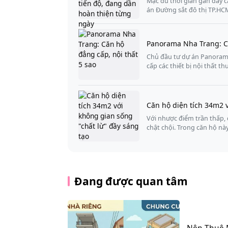
Mặc dù thời gian gần đây c
án Đường sắt đô thị TP.H
Panorama Nha Trang: Că
Chủ đầu tư dự án Panorama 
cấp các thiết bị nội thất t
Căn hộ diện tích 34m2 v
Với nhược điểm trần thấp,
chật chội. Trong căn hộ n
Đang được quan tâm