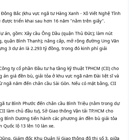
Đông Bắc (khu vực ngã tư Hàng Xanh - Xô Viết Nghệ Tĩnh
ẽ được triển khai sau hơn 16 năm "nằm trên giấy".
 dự án, gồm: Xây cầu Ông Dầu (quận Thủ Đức); làm nút
ông, quận Bình Thạnh); nâng cấp, mở rộng đường Ung Văn
g 3 dự án là 2.293 tỷ đồng, trong đó kinh phí giải
, Công ty cổ phần Đầu tư hạ tầng kỹ thuật TPHCM (CII) cho
 án giá đền bù, giải tỏa ở khu vực ngã năm Đài liệt sĩ và
ừ ngã năm đến chân cầu Sài Gòn. Nếu có mặt bằng, CII
gã tư Bình Phước đến chân cầu Bình Triệu (nằm trong dự
CII làm chủ đầu tư), Sở Giao thông Vận tải TP.HCM cho
ng Bình Dương tiến hành các phương án đền bù giải tỏa
Quốc lộ 13 lên 10 làn xe.
Dũng, Giám đốc Khu Quản lý Giao thông đô thị số 3, giữa