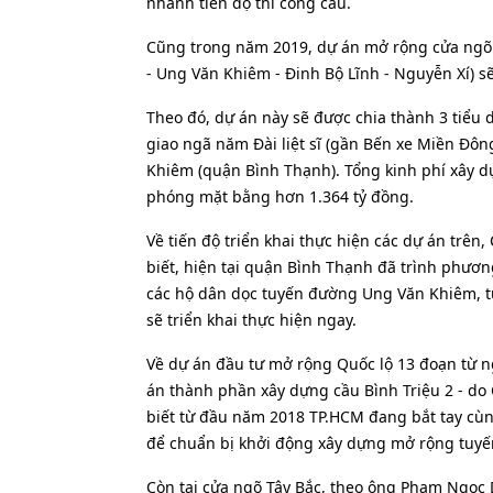
nhanh tiến độ thi công cầu.
Cũng trong năm 2019, dự án mở rộng cửa ngõ 
- Ung Văn Khiêm - Đinh Bộ Lĩnh - Nguyễn Xí) s
Theo đó, dự án này sẽ được chia thành 3 tiểu
giao ngã năm Đài liệt sĩ (gần Bến xe Miền Đ
Khiêm (quận Bình Thạnh). Tổng kinh phí xây dựn
phóng mặt bằng hơn 1.364 tỷ đồng.
Về tiến độ triển khai thực hiện các dự án trên
biết, hiện tại quận Bình Thạnh đã trình phương
các hộ dân dọc tuyến đường Ung Văn Khiêm, t
sẽ triển khai thực hiện ngay.
Về dự án đầu tư mở rộng Quốc lộ 13 đoạn từ n
án thành phần xây dựng cầu Bình Triệu 2 - do 
biết từ đầu năm 2018 TP.HCM đang bắt tay cù
để chuẩn bị khởi động xây dựng mở rộng tuyến 
Còn tại cửa ngõ Tây Bắc, theo ông Phạm Ngọc 