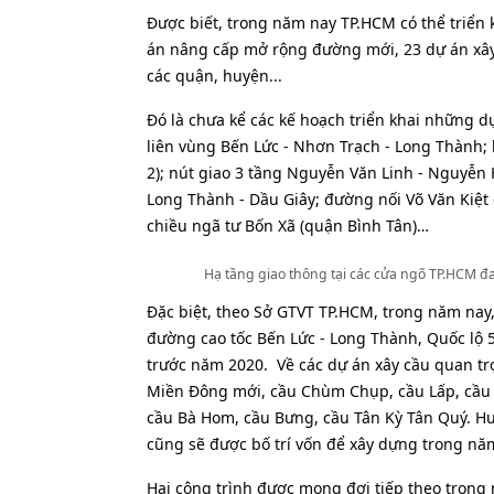
Được biết, trong năm nay TP.HCM có thể triển 
án nâng cấp mở rộng đường mới, 23 dự án xây 
các quận, huyện...
Đó là chưa kể các kế hoạch triển khai những d
liên vùng Bến Lức - Nhơn Trạch - Long Thành;
2); nút giao 3 tầng Nguyễn Văn Linh - Nguyễn
Long Thành - Dầu Giây; đường nối Võ Văn Kiệt
chiều ngã tư Bốn Xã (quận Bình Tân)…
Hạ tầng giao thông tại các cửa ngõ TP.HCM đ
Đặc biệt, theo Sở GTVT TP.HCM, trong năm nay
đường cao tốc Bến Lức - Long Thành, Quốc lộ 
trước năm 2020. Về các dự án xây cầu quan trọ
Miền Đông mới, cầu Chùm Chụp, cầu Lấp, cầu
cầu Bà Hom, cầu Bưng, cầu Tân Kỳ Tân Quý. Hu
cũng sẽ được bố trí vốn để xây dựng trong nă
Hai công trình được mong đợi tiếp theo trong 