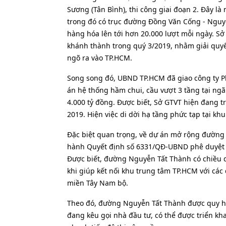
Sương (Tân Bình), thi công giai đoạn 2. Đây l
trong đó có trục đường Đồng Văn Cống - Nguyễ
hàng hóa lên tới hơn 20.000 lượt mỗi ngày. Sở
khánh thành trong quý 3/2019, nhằm giải quyết
ngõ ra vào TP.HCM.
Song song đó, UBND TP.HCM đã giao công ty 
án hệ thống hầm chui, cầu vượt 3 tầng tại ng
4.000 tỷ đồng. Được biết, Sở GTVT hiện đang t
2019. Hiện việc di dời hạ tầng phức tạp tại kh
Đặc biệt quan trọng, về dự án mở rộng đườn
hành Quyết định số 6331/QĐ-UBND phê duyệt đồ
Được biết, đường Nguyễn Tất Thành có chiều d
khi giúp kết nối khu trung tâm TP.HCM với cá
miền Tây Nam bộ.
Theo đó, đường Nguyễn Tất Thành được quy ho
đang kêu gọi nhà đầu tư, có thể được triển kh