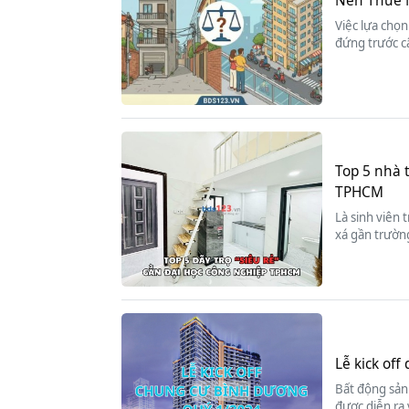
Nên Thuê 
Việc lựa chọn
đứng trước c
Top 5 nhà 
TPHCM
Là sinh viên 
xá gần trường
Lễ kick of
Bất động sản 
được diễn ra