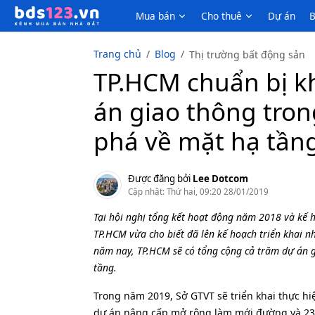
Mua bán
Cho thuê
Dự án
B
Trang chủ
Blog
Thị trường bất động sản
TP.HCM chuẩn bị k
án giao thông tron
phá về mặt hạ tần
Được đăng bởi
Lee Dotcom
Cập nhật: Thứ hai, 09:20 28/01/2019
Tại hội nghị tổng kết hoạt động năm 2018 và kế 
TP.HCM vừa cho biết đã lên kế hoạch triển khai n
năm nay, TP.HCM sẽ có tổng cộng cả trăm dự án gi
tầng.
Trong năm 2019, Sở GTVT sẽ triển khai thực h
dự án nâng cấp mở rộng làm mới đường và 23 