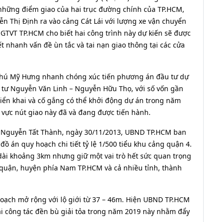
à những điểm giao của hai trục đường chính của TP.HCM,
n Thị Định ra vào cảng Cát Lái với lượng xe vận chuyển
 GTVT TP.HCM cho biết hai công trình này dự kiến sẽ được
 nhanh vấn đề ùn tắc và tai nạn giao thông tại các cửa
Phú Mỹ Hưng nhanh chóng xúc tiến phương án đầu tư dự
ã tư Nguyễn Văn Linh – Nguyễn Hữu Thọ, với số vốn gần
riển khai và cố gắng có thể khởi động dự án trong năm
u vực nút giao này đã và đang được tiến hành.
g Nguyễn Tất Thành, ngày 30/11/2013, UBND TP.HCM ban
 án quy hoạch chi tiết tỷ lệ 1/500 tiểu khu cảng quận 4.
ài khoảng 3km nhưng giữ một vai trò hết sức quan trọng
c quận, huyện phía Nam TP.HCM và cả nhiều tỉnh, thành
ạch mở rộng với lộ giới từ 37 – 46m. Hiện UBND TP.HCM
ai công tác đền bù giải tỏa trong năm 2019 này nhằm đẩy