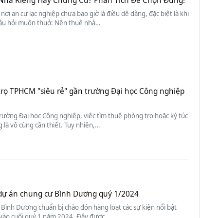
Nhà Riêng Hay Chung Cư? Phân Tích Để Chọn Đúng!
 nơi an cư lạc nghiệp chưa bao giờ là điều dễ dàng, đặc biệt là khi
âu hỏi muôn thuở: Nên thuê nhà…
trọ TPHCM "siêu rẻ" gần trường Đại học Công nghiệp
trường Đại học Công nghiệp, việc tìm thuê phòng trọ hoặc ký túc
 là vô cùng cần thiết. Tuy nhiên,…
f dự án chung cư Bình Dương quý 1/2024
Bình Dương chuẩn bị chào đón hàng loạt các sự kiện nổi bật
 vào cuối quý 1 năm 2024. Đây được…