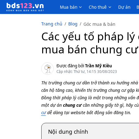
Mua bán
Cho thuê
Dự án
B
Trang chủ
Blog
Góc mua & bán
Các yếu tố pháp lý 
mua bán chung cư
Được đăng bởi
Trần Mỹ Kiều
Cập nhật: Thứ tư, 14:15 30/08/2023
Thị trường chung cư dần trở thành xu hướng nhà ở
căn hộ tăng cao, khiến thị trường chung cư gặp k
Đồng thời pháp lý cũng là một trong những vấn 
một dự án
chung cư
cần những giấy tờ gì, hãy c
cư
dễ dàng tại website bất động sản đăng tin.
Nội dung chính