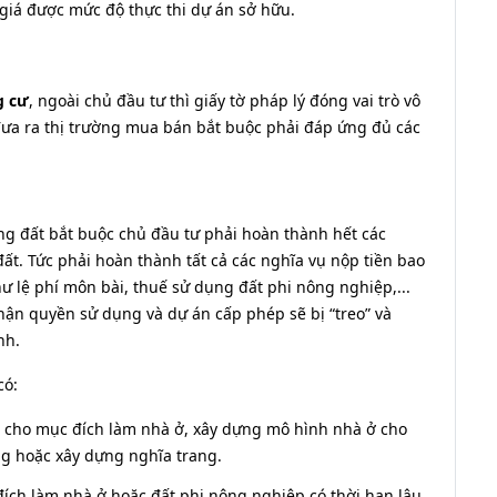
giá được mức độ thực thi dự án sở hữu.
g cư
, ngoài chủ đầu tư thì giấy tờ pháp lý đóng vai trò vô
ưa ra thị trường mua bán bắt buộc phải đáp ứng đủ các
 đất bắt buộc chủ đầu tư phải hoàn thành hết các
ất. Tức phải hoàn thành tất cả các nghĩa vụ nộp tiền bao
ư lệ phí môn bài, thuế sử dụng đất phi nông nghiệp,...
ận quyền sử dụng và dự án cấp phép sẽ bị “treo” và
nh.
có:
 cho mục đích làm nhà ở, xây dựng mô hình nhà ở cho
ng hoặc xây dựng nghĩa trang.
đích làm nhà ở hoặc đất phi nông nghiệp có thời hạn lâu