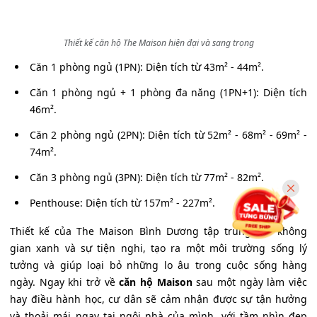
Thiết kế căn hộ The Maison hiện đại và sang trọng
Căn 1 phòng ngủ (1PN): Diện tích từ 43m² - 44m².
Căn 1 phòng ngủ + 1 phòng đa năng (1PN+1): Diện tích
46m².
Căn 2 phòng ngủ (2PN): Diện tích từ 52m² - 68m² - 69m² -
74m².
Căn 3 phòng ngủ (3PN): Diện tích từ 77m² - 82m².
Penthouse: Diện tích từ 157m² - 227m².
Thiết kế của The Maison Bình Dương tập trung vào không
gian xanh và sự tiện nghi, tạo ra một môi trường sống lý
tưởng và giúp loại bỏ những lo âu trong cuộc sống hàng
ngày. Ngay khi trở về
căn hộ Maison
sau một ngày làm việc
hay điều hành học, cư dân sẽ cảm nhận được sự tận hưởng
và thoải mái ngay tại ngôi nhà của mình, với tầm nhìn đẹp