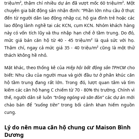
triệu/m², thậm chí nhiều dự án đã vượt mốc 60 triệu/m². Một
chuyên gia bất động sản nhận định: “Phần lớn nhu cầu ở thực
đến từ người dân lao động nhập cư, hộ gia đình trẻ hoặc các
lao động lành nghề tại các KCN, cụm KCN. Nhóm khách hàng
này có vốn tích lũy và thu nhập hạn chế ở tầm trung. Do đó,
mức giá bán căn hộ từ 40 - 45 triệu/m² là quá sức với họ.
Thậm chí, ngay cả mức giá 35 - 40 triệu/m² cũng là một thử
thách không hề nhỏ.
Mặt khác, theo thống kê của
Hiệp hội bất động sản TPHCM
cho
biết: Nhu cầu của người mua và giới đầu tư ở phân khúc căn
hộ tầm trung đang rất lớn. Trong đó, lượt quan tâm và tìm
kiếm các căn hộ hạng C chiếm từ 70 - 80% thị trường. Chính vì
thế, người dân sẽ luôn
“trông ngóng và săn đón”
các dự án mới
chào bán để
“xuống tiền”
trong bối cảnh khan hiếm nguồn
cung.
Lý do nên mua căn hộ chung cư Maison Bình
Dương