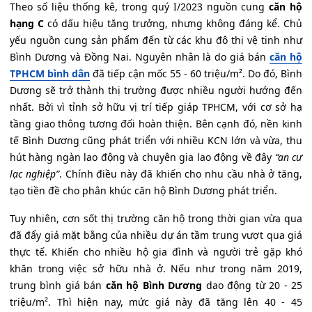
Theo số liệu thống kê, trong quý I/2023 nguồn cung
căn hộ
hạng C
có dấu hiệu tăng trưởng, nhưng không đáng kể. Chủ
yếu nguồn cung sản phẩm đến từ các khu đô thị vệ tinh như
Bình Dương và Đồng Nai. Nguyên nhân là do giá bán
căn hộ
TPHCM bình dân
đã tiếp cận mốc 55 - 60 triệu/m². Do đó, Bình
Dương sẽ trở thành thị trường được nhiều người hướng đến
nhất. Bởi vì tỉnh sở hữu vị trí tiếp giáp TPHCM, với cơ sở hạ
tầng giao thông tương đối hoàn thiện. Bên cạnh đó, nền kinh
tế Bình Dương cũng phát triển với nhiều KCN lớn và vừa, thu
hút hàng ngàn lao động và chuyên gia lao động về đây
“an cư
lạc nghiệp”
. Chính điều này đã khiến cho nhu cầu nhà ở tăng,
tạo tiền đề cho phân khúc căn hộ Bình Dương phát triển.
Tuy nhiên, cơn sốt thị trường căn hộ trong thời gian vừa qua
đã đẩy giá mặt bằng của nhiều dự án tầm trung vượt qua giá
thực tế. Khiến cho nhiều hộ gia đình và người trẻ gặp khó
khăn trong việc sở hữu nhà ở. Nếu như trong năm 2019,
trung bình giá bán
căn hộ Bình Dương
dao động từ 20 - 25
triệu/m². Thì hiện nay, mức giá này đã tăng lên 40 - 45