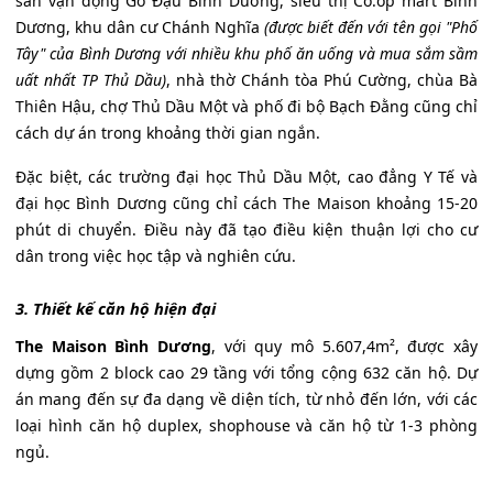
sân vận động Gò Đậu Bình Dương, siêu thị Co.op mart Bình
Dương, khu dân cư Chánh Nghĩa
(được biết đến với tên gọi "Phố
Tây" của Bình Dương với nhiều khu phố ăn uống và mua sắm sầm
uất nhất TP Thủ Dầu)
, nhà thờ Chánh tòa Phú Cường, chùa Bà
Thiên Hậu, chợ Thủ Dầu Một và phố đi bộ Bạch Đằng cũng chỉ
cách dự án trong khoảng thời gian ngắn.
Đặc biệt, các trường đại học Thủ Dầu Một, cao đẳng Y Tế và
đại học Bình Dương cũng chỉ cách The Maison khoảng 15-20
phút di chuyển. Điều này đã tạo điều kiện thuận lợi cho cư
dân trong việc học tập và nghiên cứu.
3. Thiết kế căn hộ hiện đại
The Maison Bình Dương
, với quy mô 5.607,4m², được xây
dựng gồm 2 block cao 29 tầng với tổng cộng 632 căn hộ. Dự
án mang đến sự đa dạng về diện tích, từ nhỏ đến lớn, với các
loại hình căn hộ duplex, shophouse và căn hộ từ 1-3 phòng
ngủ.