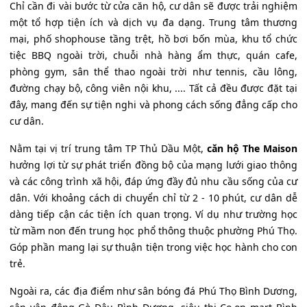
Chỉ cần đi vài bước từ cửa căn hộ, cư dân sẽ được trải nghiệm
một tổ hợp tiện ích và dịch vụ đa dạng. Trung tâm thương
mại, phố shophouse tầng trệt, hồ bơi bốn mùa, khu tổ chức
tiệc BBQ ngoài trời, chuỗi nhà hàng ẩm thực, quán cafe,
phòng gym, sân thể thao ngoài trời như tennis, cầu lông,
đường chạy bộ, công viên nội khu, .... Tất cả đều được đặt tại
đây, mang đến sự tiện nghi và phong cách sống đẳng cấp cho
cư dân.
Nằm tại vị trí trung tâm TP Thủ Dầu Một,
căn hộ The Maison
hưởng lợi từ sự phát triển đồng bộ của mạng lưới giao thông
và các công trình xã hội, đáp ứng đầy đủ nhu cầu sống của cư
dân. Với khoảng cách di chuyển chỉ từ 2 - 10 phút, cư dân dễ
dàng tiếp cận các tiện ích quan trọng. Ví dụ như trường học
từ mầm non đến trung học phổ thông thuộc phường Phú Thọ.
Góp phần mang lại sự thuận tiện trong việc học hành cho con
trẻ.
Ngoài ra, các địa điểm như sân bóng đá Phú Thọ Bình Dương,