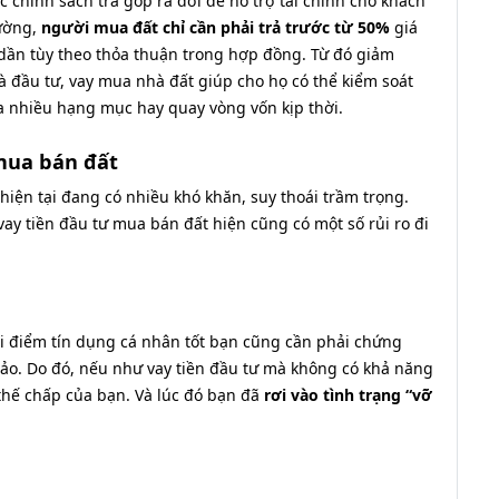
c chính sách trả góp ra đời để hỗ trợ tài chính cho khách
rường,
người mua đất chỉ cần phải trả trước từ 50%
giá
n dần tùy theo thỏa thuận trong hợp đồng. Từ đó giảm
hà đầu tư, vay mua nhà đất giúp cho họ có thể kiểm soát
a nhiều hạng mục hay quay vòng vốn kịp thời.
 mua bán đất
hiện tại đang có nhiều khó khăn, suy thoái trầm trọng.
vay tiền đầu tư mua bán đất hiện cũng có một số rủi ro đi
ài điểm tín dụng cá nhân tốt bạn cũng cần phải chứng
ảo. Do đó, nếu như vay tiền đầu tư mà không có khả năng
n thế chấp của bạn. Và lúc đó bạn đã
rơi vào tình trạng “vỡ