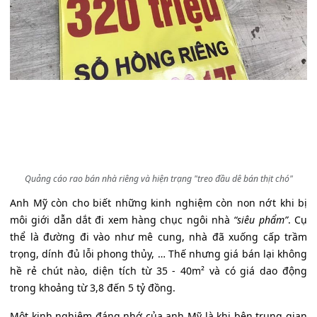
Quảng cáo rao bán nhà riêng và hiện trạng "treo đầu dê bán thịt chó"
Anh Mỹ còn cho biết những kinh nghiệm còn non nớt khi bị
môi giới dẫn dắt đi xem hàng chục ngôi nhà
“siêu phẩm”
. Cụ
thể là đường đi vào như mê cung, nhà đã xuống cấp trầm
trọng, dính đủ lỗi phong thủy, … Thế nhưng giá bán lại không
hề rẻ chút nào, diện tích từ 35 - 40m² và có giá dao động
trong khoảng từ 3,8 đến 5 tỷ đồng.
Một kinh nghiệm đáng nhớ của anh Mỹ là khi bên trung gian