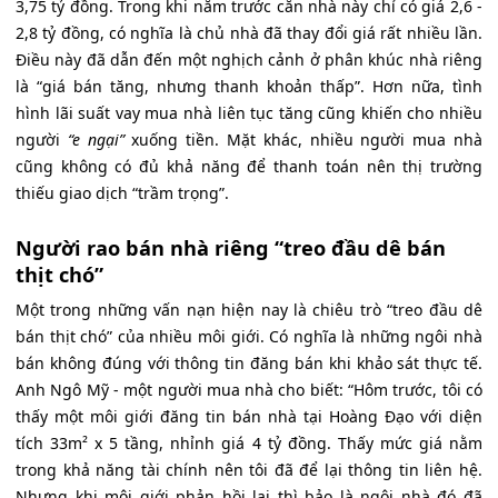
3,75 tỷ đồng. Trong khi năm trước căn nhà này chỉ có giá 2,6 -
2,8 tỷ đồng, có nghĩa là chủ nhà đã thay đổi giá rất nhiều lần.
Điều này đã dẫn đến một nghịch cảnh ở phân khúc nhà riêng
là “giá bán tăng, nhưng thanh khoản thấp”. Hơn nữa, tình
hình lãi suất vay mua nhà liên tục tăng cũng khiến cho nhiều
người
“e ngại”
xuống tiền. Mặt khác, nhiều người mua nhà
cũng không có đủ khả năng để thanh toán nên thị trường
thiếu giao dịch “trầm trọng”.
Người rao bán nhà riêng “treo đầu dê bán
thịt chó”
Một trong những vấn nạn hiện nay là chiêu trò “treo đầu dê
bán thịt chó” của nhiều môi giới. Có nghĩa là những ngôi nhà
bán không đúng với thông tin đăng bán khi khảo sát thực tế.
Anh Ngô Mỹ - một người mua nhà cho biết: “Hôm trước, tôi có
thấy một môi giới đăng tin bán nhà tại Hoàng Đạo với diện
tích 33m² x 5 tầng, nhỉnh giá 4 tỷ đồng. Thấy mức giá nằm
trong khả năng tài chính nên tôi đã để lại thông tin liên hệ.
Nhưng khi môi giới phản hồi lại thì bảo là ngôi nhà đó đã