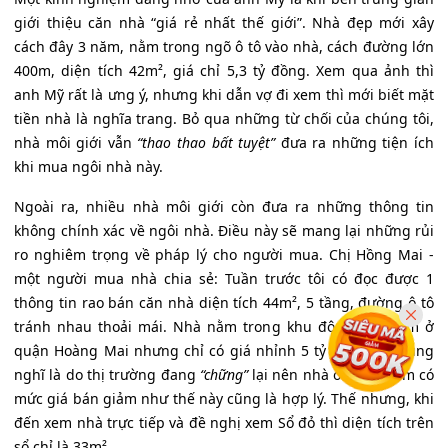
giới thiệu căn nhà “giá rẻ nhất thế giới”. Nhà đẹp mới xây
cách đây 3 năm, nằm trong ngõ ô tô vào nhà, cách đường lớn
400m, diện tích 42m², giá chỉ 5,3 tỷ đồng. Xem qua ảnh thì
anh Mỹ rất là ưng ý, nhưng khi dẫn vợ đi xem thì mới biết mặt
tiền nhà là nghĩa trang. Bỏ qua những từ chối của chúng tôi,
nhà môi giới vẫn
“thao thao bất tuyệt”
đưa ra những tiện ích
khi mua ngôi nhà này.
Ngoài ra, nhiều nhà môi giới còn đưa ra những thông tin
không chính xác về ngôi nhà. Điều này sẽ mang lại những rủi
ro nghiêm trọng về pháp lý cho người mua. Chị Hồng Mai -
một người mua nhà chia sẻ: Tuần trước tôi có đọc được 1
thông tin rao bán căn nhà diện tích 44m², 5 tầng, đường ô tô
tránh nhau thoải mái. Nhà nằm trong khu đô thị Đại Kim ở
quận Hoàng Mai nhưng chỉ có giá nhỉnh 5 tỷ đồng. Tôi cũng
nghĩ là do thị trường đang
“chững”
lại nên nhà ở trung tâm có
mức giá bán giảm như thế này cũng là hợp lý. Thế nhưng, khi
đến xem nhà trực tiếp và đề nghị xem Sổ đỏ thì diện tích trên
sổ chỉ là 33m².