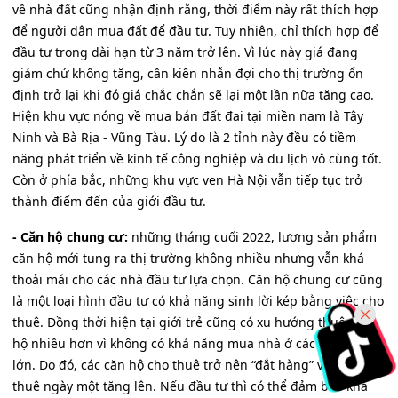
về nhà đất cũng nhận định rằng, thời điểm này rất thích hợp
để người dân mua đất để đầu tư. Tuy nhiên, chỉ thích hợp để
đầu tư trong dài hạn từ 3 năm trở lên. Vì lúc này giá đang
giảm chứ không tăng, cần kiên nhẫn đợi cho thị trường ổn
định trở lại khi đó giá chắc chắn sẽ lại một lần nữa tăng cao.
Hiện khu vực nóng về mua bán đất đai tại miền nam là Tây
Ninh và Bà Rịa - Vũng Tàu. Lý do là 2 tỉnh này đều có tiềm
năng phát triển về kinh tế công nghiệp và du lịch vô cùng tốt.
Còn ở phía bắc, những khu vực ven Hà Nội vẫn tiếp tục trở
thành điểm đến của giới đầu tư.
- Căn hộ chung cư:
những tháng cuối 2022, lượng sản phẩm
căn hộ mới tung ra thị trường không nhiều nhưng vẫn khá
thoải mái cho các nhà đầu tư lựa chọn. Căn hộ chung cư cũng
là một loại hình đầu tư có khả năng sinh lời kép bằng việc cho
thuê. Đồng thời hiện tại giới trẻ cũng có xu hướng thuê căn
hộ nhiều hơn vì không có khả năng mua nhà ở các thành phố
lớn. Do đó, các căn hộ cho thuê trở nên “đắt hàng” và có giá
thuê ngày một tăng lên. Nếu đầu tư thì có thể đảm bảo khả