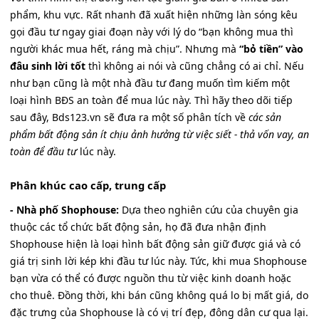
phẩm, khu vực. Rất nhanh đã xuất hiện những làn sóng kêu
gọi đầu tư ngay giai đoạn này với lý do “bạn không mua thì
người khác mua hết, ráng mà chịu”. Nhưng mà
“bỏ tiền” vào
đâu sinh lời tốt
thì không ai nói và cũng chẳng có ai chỉ. Nếu
như bạn cũng là một nhà đầu tư đang muốn tìm kiếm một
loại hình BĐS an toàn để mua lúc này. Thì hãy theo dõi tiếp
sau đây, Bds123.vn sẽ đưa ra một số phân tích về
các sản
phẩm bất động sản ít chịu ảnh hưởng từ việc siết - thả vốn vay, an
toàn để đầu tư
lúc này.
Phân khúc cao cấp, trung cấp
- Nhà phố Shophouse:
Dựa theo nghiên cứu của chuyên gia
thuộc các tổ chức bất động sản, họ đã đưa nhận định
Shophouse hiện là loại hình bất động sản giữ được giá và có
giá trị sinh lời kép khi đầu tư lúc này. Tức, khi mua Shophouse
bạn vừa có thể có được nguồn thu từ việc kinh doanh hoặc
cho thuê. Đồng thời, khi bán cũng không quá lo bị mất giá, do
đặc trưng của Shophouse là có vị trí đẹp, đông dân cư qua lại.