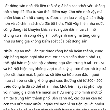
Bất động sản nhà đất liên thổ có giá bán cao “chót vót” không
thích hợp để đầu tư vào thời điểm này. Cho nên nhờ vậy mà
phân khúc căn hộ chung cư được chọn lựa vì có giá bán thấp
hơn và có chính sách ưu đãi tốt hơn. Thật vậy, hiện nhà nước
cũng đang rất khuyến khích việc người dân mua căn hộ
chung cư sinh sống để giảm bớt gánh nặng hạ tầng cũng
như sự tăng giá không kiểm soát của bất động sản.
Nhiều dự án mới liên tục được công bố và hoàn thành, cung
cấp hàng ngàn ngôi nhà mơ ước cho cư dân thành phố. Cụ
thể, giá bán một căn hộ 2 phòng ngủ tầm trung ở tại TPHCM
và Hà Nội hiện nay không vượt quá 4 tỷ lại còn được hỗ trợ trả
góp rất thoải mái. Ngoài ra, số tiền sở hữu ban đầu người
mua cần bỏ ra cũng không quá cao, thường chỉ từ 300 - 500
triệu đồng là đã có thể nhận nhà. Mức tiền này rất phù hợp
với những gia đình trẻ muốn sở hữu riêng cho mình một tổ
ấm tại trung tâm thành phố. Bên cạnh đó, các dự án căn hộ
còn thu hút được nhiều người trẻ hơn vì sự tiện lợi với nhiều
tiện ích sẵn có. Không gian và chất lượng cuộc sống trong các