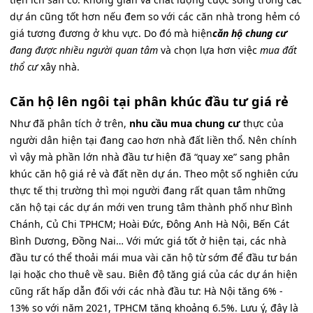
dự án cũng tốt hơn nếu đem so với các căn nhà trong hẻm có
giá tương đương ở khu vực. Do đó mà hiện
căn hộ chung cư
đang được nhiều người quan tâm
và chọn lựa hơn việc
mua đất
thổ cư
xây nhà.
Căn hộ lên ngôi tại phân khúc đầu tư giá rẻ
Như đã phân tích ở trên,
nhu cầu mua chung cư
thực của
người dân hiện tại đang cao hơn nhà đất liền thổ. Nên chính
vì vậy mà phần lớn nhà đầu tư hiện đã “quay xe” sang phân
khúc căn hộ giá rẻ và đất nền dự án. Theo một số nghiên cứu
thực tế thị trường thì mọi người đang rất quan tâm những
căn hộ tại các dự án mới ven trung tâm thành phố như Bình
Chánh, Củ Chi TPHCM; Hoài Đức, Đông Anh Hà Nội, Bến Cát
Bình Dương, Đồng Nai… Với mức giá tốt ở hiện tại, các nhà
đầu tư có thể thoải mái mua vài căn hộ từ sớm để đầu tư bán
lại hoặc cho thuê về sau. Biên độ tăng giá của các dự án hiện
cũng rất hấp dẫn đối với các nhà đầu tư: Hà Nội tăng 6% -
13% so với năm 2021, TPHCM tăng khoảng 6.5%. Lưu ý, đây là