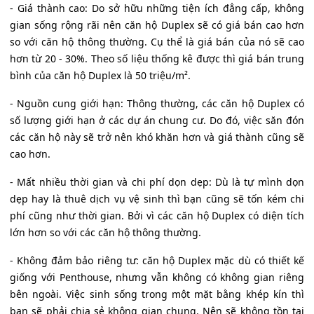
- Giá thành cao: Do sở hữu những tiện ích đẳng cấp, không
gian sống rộng rãi nên căn hộ Duplex sẽ có giá bán cao hơn
so với căn hộ thông thường. Cụ thể là giá bán của nó sẽ cao
hơn từ 20 - 30%. Theo số liệu thống kê được thì giá bán trung
bình của căn hộ Duplex là 50 triệu/m².
- Nguồn cung giới hạn: Thông thường, các căn hộ Duplex có
số lượng giới hạn ở các dự án chung cư. Do đó, việc săn đón
các căn hộ này sẽ trở nên khó khăn hơn và giá thành cũng sẽ
cao hơn.
- Mất nhiều thời gian và chi phí dọn dẹp: Dù là tự mình dọn
dẹp hay là thuê dịch vụ vệ sinh thì bạn cũng sẽ tốn kém chi
phí cũng như thời gian. Bởi vì các căn hộ Duplex có diện tích
lớn hơn so với các căn hộ thông thường.
- Không đảm bảo riêng tư: căn hộ Duplex mặc dù có thiết kế
giống với Penthouse, nhưng vẫn không có không gian riêng
bên ngoài. Việc sinh sống trong một mặt bằng khép kín thì
bạn sẽ phải chia sẻ không gian chung. Nên sẽ không tồn tại