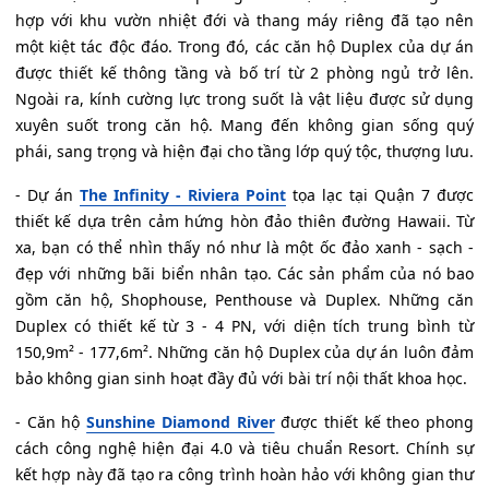
hợp với khu vườn nhiệt đới và thang máy riêng đã tạo nên
một kiệt tác độc đáo. Trong đó, các căn hộ Duplex của dự án
được thiết kế thông tầng và bố trí từ 2 phòng ngủ trở lên.
Ngoài ra, kính cường lực trong suốt là vật liệu được sử dụng
xuyên suốt trong căn hộ. Mang đến không gian sống quý
phái, sang trọng và hiện đại cho tầng lớp quý tộc, thượng lưu.
- Dự án
The Infinity - Riviera Point
tọa lạc tại Quận 7 được
thiết kế dựa trên cảm hứng hòn đảo thiên đường Hawaii. Từ
xa, bạn có thể nhìn thấy nó như là một ốc đảo xanh - sạch -
đẹp với những bãi biển nhân tạo. Các sản phẩm của nó bao
gồm căn hộ, Shophouse, Penthouse và Duplex. Những căn
Duplex có thiết kế từ 3 - 4 PN, với diện tích trung bình từ
150,9m² - 177,6m². Những căn hộ Duplex của dự án luôn đảm
bảo không gian sinh hoạt đầy đủ với bài trí nội thất khoa học.
- Căn hộ
Sunshine Diamond River
được thiết kế theo phong
cách công nghệ hiện đại 4.0 và tiêu chuẩn Resort. Chính sự
kết hợp này đã tạo ra công trình hoàn hảo với không gian thư