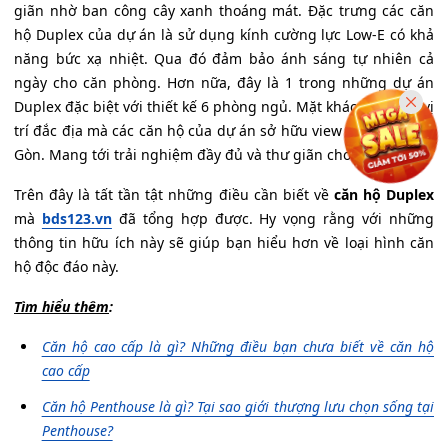
giãn nhờ ban công cây xanh thoáng mát. Đặc trưng các căn
hộ Duplex của dự án là sử dụng kính cường lực Low-E có khả
năng bức xạ nhiệt. Qua đó đảm bảo ánh sáng tự nhiên cả
ngày cho căn phòng. Hơn nữa, đây là 1 trong những dự án
Duplex đặc biệt với thiết kế 6 phòng ngủ. Mặt khác, nhờ vào vị
trí đắc địa mà các căn hộ của dự án sở hữu view mặt sông Sài
Gòn. Mang tới trải nghiệm đầy đủ và thư giãn cho chủ nhân.
Trên đây là tất tần tật những điều cần biết về
căn hộ Duplex
mà
bds123.vn
đã tổng hợp được. Hy vọng rằng với những
thông tin hữu ích này sẽ giúp bạn hiểu hơn về loại hình căn
hộ độc đáo này.
Tìm hiểu thêm
:
Căn hộ cao cấp là gì? Những điều bạn chưa biết về căn hộ
cao cấp
Căn hộ Penthouse là gì? Tại sao giới thượng lưu chọn sống tại
Penthouse?