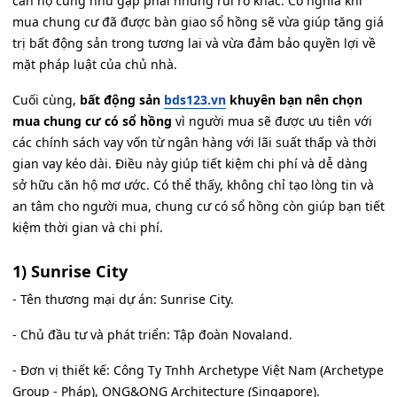
căn hộ cũng như gặp phải những rủi ro khác. Có nghĩa khi
mua chung cư đã được bàn giao sổ hồng sẽ vừa giúp tăng giá
trị bất động sản trong tương lai và vừa đảm bảo quyền lợi về
mặt pháp luật của chủ nhà.
Cuối cùng,
bất động sản
bds123.vn
khuyên bạn nên chọn
mua chung cư có sổ hồng
vì người mua sẽ được ưu tiên với
các chính sách vay vốn từ ngân hàng với lãi suất thấp và thời
gian vay kéo dài. Điều này giúp tiết kiệm chi phí và dễ dàng
sở hữu căn hộ mơ ước. Có thể thấy, không chỉ tạo lòng tin và
an tâm cho người mua, chung cư có sổ hồng còn giúp bạn tiết
kiệm thời gian và chi phí.
1) Sunrise City
- Tên thương mại dự án: Sunrise City.
- Chủ đầu tư và phát triển: Tập đoàn Novaland.
- Đơn vị thiết kế: Công Ty Tnhh Archetype Việt Nam (Archetype
Group - Pháp), ONG&ONG Architecture (Singapore).