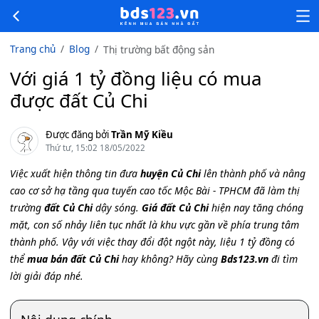
Trang chủ
Blog
Thị trường bất động sản
Với giá 1 tỷ đồng liệu có mua
được đất Củ Chi
Được đăng bởi
Trần Mỹ Kiều
Thứ tư, 15:02 18/05/2022
Việc xuất hiện thông tin đưa
huyện Củ Chi
lên thành phố và nâng
cao cơ sở hạ tầng qua tuyến cao tốc Mộc Bài - TPHCM đã làm thị
trường
đất Củ Chi
dậy sóng.
Giá đất Củ Chi
hiện nay tăng chóng
mặt, con số nhảy liên tục nhất là khu vực gần về phía trung tâm
thành phố. Vậy với việc thay đổi đột ngột này, liệu 1 tỷ đồng có
thể
mua bán đất Củ Chi
hay không? Hãy cùng
Bds123.vn
đi tìm
lời giải đáp nhé.