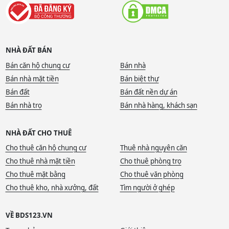
NHÀ ĐẤT BÁN
Bán căn hộ chung cư
Bán nhà
Bán nhà mặt tiền
Bán biệt thự
Bán đất
Bán đất nền dự án
Bán nhà trọ
Bán nhà hàng, khách sạn
NHÀ ĐẤT CHO THUÊ
Cho thuê căn hộ chung cư
Thuê nhà nguyên căn
Cho thuê nhà mặt tiền
Cho thuê phòng trọ
Cho thuê mặt bằng
Cho thuê văn phòng
Cho thuê kho, nhà xưởng, đất
Tìm người ở ghép
VỀ BDS123.VN