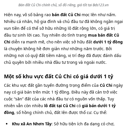
Bán đất Củ Chi chính chủ, sổ đỏ riêng, giá tốt tại Bds123.vn
Hiện nay, vô số bảng rao
bán đất Củ Chi
mọc lên như nấm.
Nhiều cá nhân, hộ gia đình và chủ đầu tư đã không ngần ngại
vun tiền để có thể sở hữu những lô đất rộng lớn, có giá trị
đầu tư sinh lời cao. Tuy nhiên do tình trạng
mua bán đất Củ
Chi
diễn ra mạnh mẽ, cho nên việc sở hữu đất
dưới 1 tỷ đồng
là chuyện không hề đơn giản như những năm trước. Bởi
những nơi có quỹ đất tiềm năng, vị trí đẹp đã được đánh dấu
chủ quyền bởi nhiều nhà đầu tư trong và ngoài nước.
Một số khu vực đất Củ Chi có giá dưới 1 tỷ
Các khu vực đất gần tuyến đường trọng điểm của
Củ Chi
ngày
nay có giá bán trên mức 1 tỷ đồng. Điều này đã cản trở việc
cuộc “săn” đất của các nhà đầu tư có nguồn vốn thấp. Tuy
nhiên vẫn còn nhiều
lô đất tại Củ Chi
có
giá bán dưới 1 tỷ
đồng
, sổ hồng chính chủ, đất lên được thổ cư. Cụ thể:
Khu xã An Nhơn Tây
: Sở hữu tiện ích đa dạng có chợ,