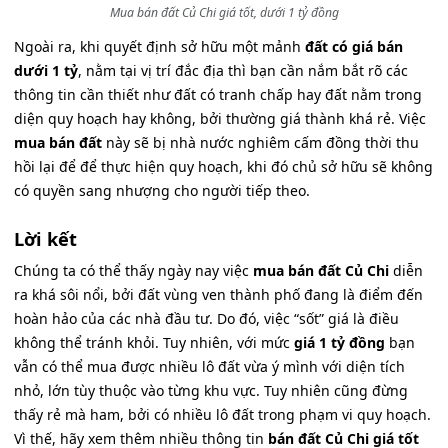
Mua bán đất Củ Chi giá tốt, dưới 1 tỷ đồng
Ngoài ra, khi quyết định sở hữu một mảnh
đất có giá bán
dưới 1 tỷ
, nằm tại vị trí đắc địa thì bạn cần nắm bắt rõ các
thông tin cần thiết như đất có tranh chấp hay đất nằm trong
diện quy hoạch hay không, bởi thường giá thành khá rẻ. Việc
mua bán đất
này sẽ bị nhà nước nghiêm cấm đồng thời thu
hồi lại để để thực hiện quy hoạch, khi đó chủ sở hữu sẽ không
có quyền sang nhượng cho người tiếp theo.
Lời kết
Chúng ta có thể thấy ngày nay việc
mua bán đất Củ Chi
diễn
ra khá sôi nổi, bởi đất vùng ven thành phố đang là điểm đến
hoàn hảo của các nhà đầu tư. Do đó, việc “sốt” giá là điều
không thể tránh khỏi. Tuy nhiên, với mức
giá 1 tỷ đồng
bạn
vẫn có thể mua được nhiều lô đất vừa ý mình với diện tích
nhỏ, lớn tùy thuộc vào từng khu vực. Tuy nhiên cũng đừng
thấy rẻ mà ham, bởi có nhiều lô đất trong phạm vi quy hoạch.
Vì thế, hãy xem thêm nhiều thông tin
bán đất Củ Chi giá tốt